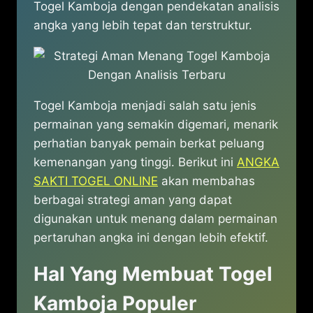
Togel Kamboja dengan pendekatan analisis
angka yang lebih tepat dan terstruktur.
Togel Kamboja menjadi salah satu jenis
permainan yang semakin digemari, menarik
perhatian banyak pemain berkat peluang
kemenangan yang tinggi. Berikut ini
ANGKA
SAKTI TOGEL ONLINE
akan membahas
berbagai strategi aman yang dapat
digunakan untuk menang dalam permainan
pertaruhan angka ini dengan lebih efektif.
Hal Yang Membuat Togel
Kamboja Populer