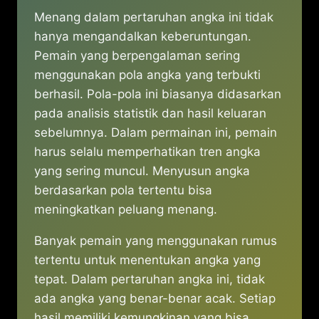
Menang dalam pertaruhan angka ini tidak
hanya mengandalkan keberuntungan.
Pemain yang berpengalaman sering
menggunakan pola angka yang terbukti
berhasil. Pola-pola ini biasanya didasarkan
pada analisis statistik dan hasil keluaran
sebelumnya. Dalam permainan ini, pemain
harus selalu memperhatikan tren angka
yang sering muncul. Menyusun angka
berdasarkan pola tertentu bisa
meningkatkan peluang menang.
Banyak pemain yang menggunakan rumus
tertentu untuk menentukan angka yang
tepat. Dalam pertaruhan angka ini, tidak
ada angka yang benar-benar acak. Setiap
hasil memiliki kemungkinan yang bisa