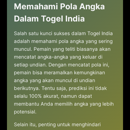
Memahami Pola Angka
Dalam Togel India
Salah satu kunci sukses dalam Togel India
adalah memahami pola angka yang sering
muncul. Pemain yang teliti biasanya akan
mencatat angka-angka yang keluar di
setiap undian. Dengan mencatat pola ini,
pemain bisa meramalkan kemungkinan
angka yang akan muncul di undian
berikutnya. Tentu saja, prediksi ini tidak
selalu 100% akurat, namun dapat
membantu Anda memilih angka yang lebih
potensial.
Selain itu, penting untuk menghindari