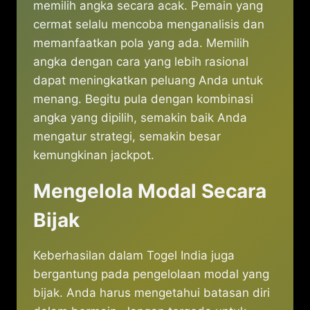
memilih angka secara acak. Pemain yang
cermat selalu mencoba menganalisis dan
memanfaatkan pola yang ada. Memilih
angka dengan cara yang lebih rasional
dapat meningkatkan peluang Anda untuk
menang. Begitu pula dengan kombinasi
angka yang dipilih, semakin baik Anda
mengatur strategi, semakin besar
kemungkinan jackpot.
Mengelola Modal Secara
Bijak
Keberhasilan dalam Togel India juga
bergantung pada pengelolaan modal yang
bijak. Anda harus mengetahui batasan diri