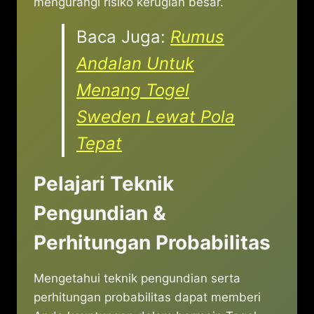
mengurangi risiko kerugian besar.
Baca Juga:
Rumus
Andalan Untuk
Menang Togel
Sweden Lewat Pola
Tepat
Pelajari Teknik
Pengundian &
Perhitungan Probabilitas
Mengetahui teknik pengundian serta
perhitungan probabilitas dapat memberi