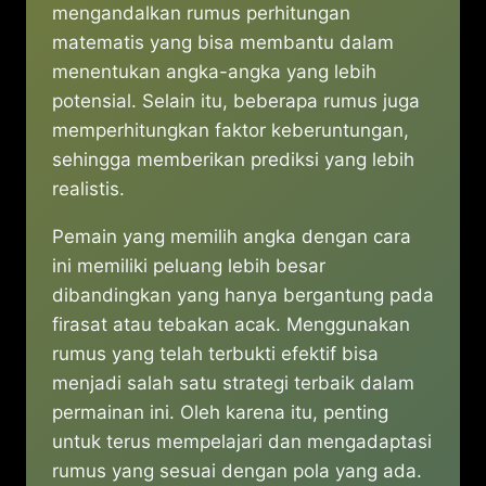
mengandalkan rumus perhitungan
matematis yang bisa membantu dalam
menentukan angka-angka yang lebih
potensial. Selain itu, beberapa rumus juga
memperhitungkan faktor keberuntungan,
sehingga memberikan prediksi yang lebih
realistis.
Pemain yang memilih angka dengan cara
ini memiliki peluang lebih besar
dibandingkan yang hanya bergantung pada
firasat atau tebakan acak. Menggunakan
rumus yang telah terbukti efektif bisa
menjadi salah satu strategi terbaik dalam
permainan ini. Oleh karena itu, penting
untuk terus mempelajari dan mengadaptasi
rumus yang sesuai dengan pola yang ada.