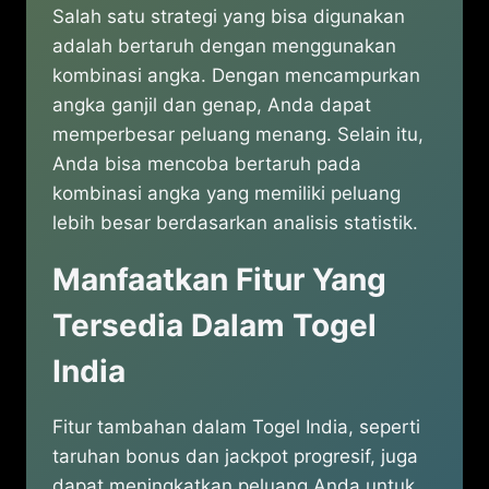
Salah satu strategi yang bisa digunakan
adalah bertaruh dengan menggunakan
kombinasi angka. Dengan mencampurkan
angka ganjil dan genap, Anda dapat
memperbesar peluang menang. Selain itu,
Anda bisa mencoba bertaruh pada
kombinasi angka yang memiliki peluang
lebih besar berdasarkan analisis statistik.
Manfaatkan Fitur Yang
Tersedia Dalam Togel
India
Fitur tambahan dalam Togel India, seperti
taruhan bonus dan jackpot progresif, juga
dapat meningkatkan peluang Anda untuk