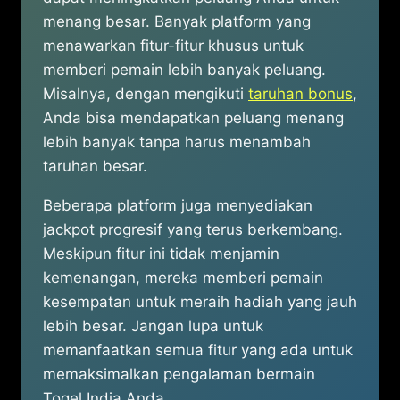
menang besar. Banyak platform yang
menawarkan fitur-fitur khusus untuk
memberi pemain lebih banyak peluang.
Misalnya, dengan mengikuti
taruhan bonus
,
Anda bisa mendapatkan peluang menang
lebih banyak tanpa harus menambah
taruhan besar.
Beberapa platform juga menyediakan
jackpot progresif yang terus berkembang.
Meskipun fitur ini tidak menjamin
kemenangan, mereka memberi pemain
kesempatan untuk meraih hadiah yang jauh
lebih besar. Jangan lupa untuk
memanfaatkan semua fitur yang ada untuk
memaksimalkan pengalaman bermain
Togel India Anda.