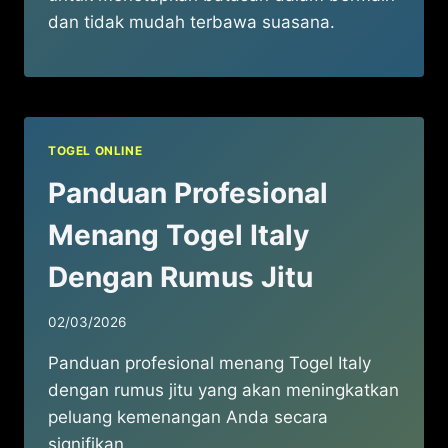
dan tidak mudah terbawa suasana.
TOGEL ONLINE
Panduan Profesional
Menang Togel Italy
Dengan Rumus Jitu
02/03/2026
Panduan profesional menang Togel Italy
dengan rumus jitu yang akan meningkatkan
peluang kemenangan Anda secara
signifikan.