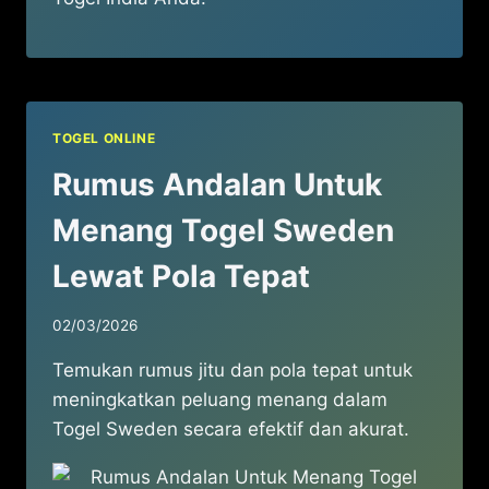
TOGEL ONLINE
Rumus Andalan Untuk
Menang Togel Sweden
Lewat Pola Tepat
02/03/2026
Temukan rumus jitu dan pola tepat untuk
meningkatkan peluang menang dalam
Togel Sweden secara efektif dan akurat.