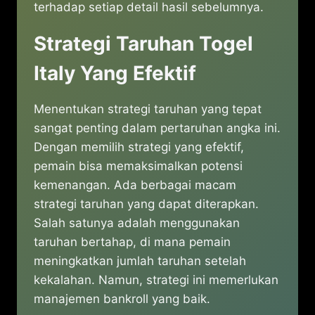
terhadap setiap detail hasil sebelumnya.
Strategi Taruhan Togel
Italy Yang Efektif
Menentukan strategi taruhan yang tepat
sangat penting dalam pertaruhan angka ini.
Dengan memilih strategi yang efektif,
pemain bisa memaksimalkan potensi
kemenangan. Ada berbagai macam
strategi taruhan yang dapat diterapkan.
Salah satunya adalah menggunakan
taruhan bertahap, di mana pemain
meningkatkan jumlah taruhan setelah
kekalahan. Namun, strategi ini memerlukan
manajemen bankroll yang baik.