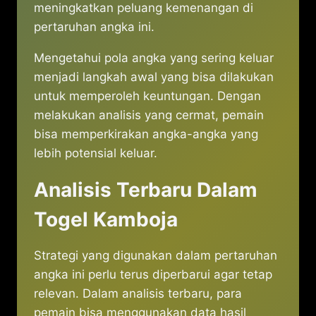
meningkatkan peluang kemenangan di
pertaruhan angka ini.
Mengetahui pola angka yang sering keluar
menjadi langkah awal yang bisa dilakukan
untuk memperoleh keuntungan. Dengan
melakukan analisis yang cermat, pemain
bisa memperkirakan angka-angka yang
lebih potensial keluar.
Analisis Terbaru Dalam
Togel Kamboja
Strategi yang digunakan dalam pertaruhan
angka ini perlu terus diperbarui agar tetap
relevan. Dalam analisis terbaru, para
pemain bisa menggunakan data hasil