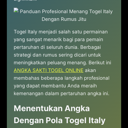
Togel Italy menjadi salah satu permainan
yang sangat menarik bagi para pemain
pertaruhan di seluruh dunia. Berbagai
strategi dan rumus sering dicari untuk
meningkatkan peluang menang. Berikut ini
ANGKA SAKTI TOGEL ONLINE
akan
membahas beberapa langkah profesional
yang dapat membantu Anda meraih
kemenangan dalam pertaruhan angka ini.
Menentukan Angka
Dengan Pola Togel Italy