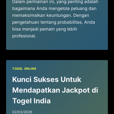
Dalam permainan ini, yang penting adalah
bagaimana Anda mengelola peluang dan
memaksimalkan keuntungan. Dengan
pengetahuan tentang probabilitas, Anda
bisa menjadi pemain yang lebih
profesional.
TOGEL ONLINE
Kunci Sukses Untuk
Mendapatkan Jackpot di
Togel India
02/03/2026