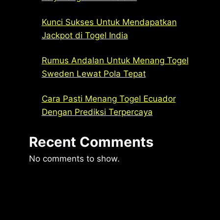
Kunci Sukses Untuk Mendapatkan
Jackpot di Togel India
Rumus Andalan Untuk Menang Togel
Sweden Lewat Pola Tepat
Cara Pasti Menang Togel Ecuador
Dengan Prediksi Terpercaya
Recent Comments
No comments to show.