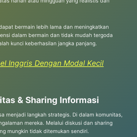
tas harian atau mingguan yang realistis dan
dapat bermain lebih lama dan meningkatkan
tensi dalam bermain dan tidak mudah tergoda
lah kunci keberhasilan jangka panjang.
l Inggris Dengan Modal Kecil
as & Sharing Informasi
a menjadi langkah strategis. Di dalam komunitas,
engalaman mereka. Melalui diskusi dan sharing
ng mungkin tidak ditemukan sendiri.