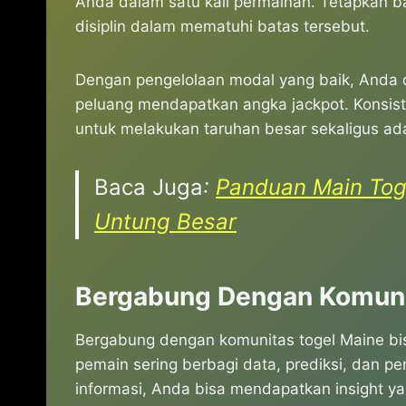
Anda dalam satu kali permainan. Tetapkan ba
disiplin dalam mematuhi batas tersebut.
Dengan pengelolaan modal yang baik, Anda 
peluang mendapatkan angka jackpot. Konsis
untuk melakukan taruhan besar sekaligus ada
Baca Juga
:
Panduan Main Toge
Untung Besar
Bergabung Dengan Komunit
Bergabung dengan komunitas togel Maine bis
pemain sering berbagi data, prediksi, dan p
informasi, Anda bisa mendapatkan insight ya