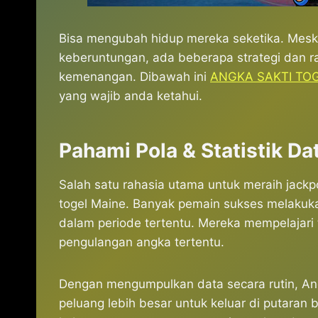
Bisa mengubah hidup mereka seketika. Meski
keberuntungan, ada beberapa strategi dan 
kemenangan. Dibawah ini
ANGKA SAKTI TO
yang wajib anda ketahui.
Pahami Pola & Statistik Da
Salah satu rahasia utama untuk meraih jack
togel Maine. Banyak pemain sukses melakuka
dalam periode tertentu. Mereka mempelajari 
pengulangan angka tertentu.
Dengan mengumpulkan data secara rutin, And
peluang lebih besar untuk keluar di putaran