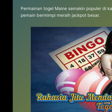
a
h
e
i
k
e
h
c
a
s
n
y
l
a
Permainan togel Maine semakin populer di k
e
t
s
e
p
e
r
pemain bermimpi meraih jackpot besar.
b
s
e
e
g
e
o
A
n
r
o
p
g
a
k
p
e
m
r