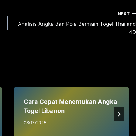
NEXT
Analisis Angka dan Pola Bermain Togel Thailand
4D
Cara Cepat Menentukan Angka
Togel Libanon
08/17/2025