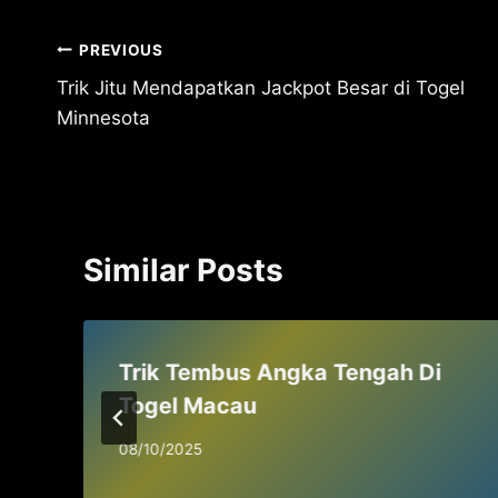
Post
PREVIOUS
Trik Jitu Mendapatkan Jackpot Besar di Togel
navigation
Minnesota
Similar Posts
Trik Tembus Angka Tengah Di
Togel Macau
08/10/2025