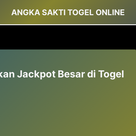
ANGKA SAKTI TOGEL ONLINE
an Jackpot Besar di Togel