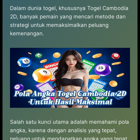
a
h
e
i
k
e
h
c
a
s
n
y
l
a
Dalam dunia togel, khususnya Togel Cambodia
e
t
s
e
p
e
r
2D, banyak pemain yang mencari metode dan
b
s
e
e
g
e
strategi untuk memaksimalkan peluang
o
A
n
r
kemenangan.
o
p
g
a
k
p
e
m
r
Salah satu kunci utama adalah memahami pola
angka, karena dengan analisis yang tepat,
peluang untuk mendapatkan angka yang tepat