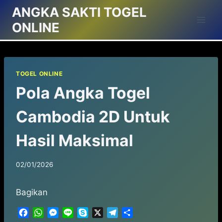
Skip
ANGKA SAKTI TOGEL
to
ONLINE
content
TOGEL ONLINE
Pola Angka Togel
Cambodia 2D Untuk
Hasil Maksimal
02/01/2026
Bagikan
F
W
M
L
S
X
T
S