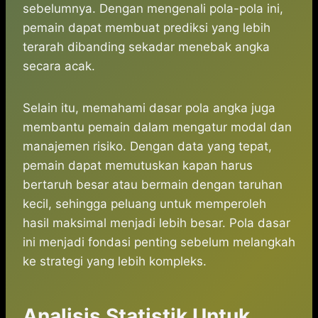
sebelumnya. Dengan mengenali pola-pola ini,
pemain dapat membuat prediksi yang lebih
terarah dibanding sekadar menebak angka
secara acak.
Selain itu, memahami dasar pola angka juga
membantu pemain dalam mengatur modal dan
manajemen risiko. Dengan data yang tepat,
pemain dapat memutuskan kapan harus
bertaruh besar atau bermain dengan taruhan
kecil, sehingga peluang untuk memperoleh
hasil maksimal menjadi lebih besar. Pola dasar
ini menjadi fondasi penting sebelum melangkah
ke strategi yang lebih kompleks.
Analisis Statistik Untuk