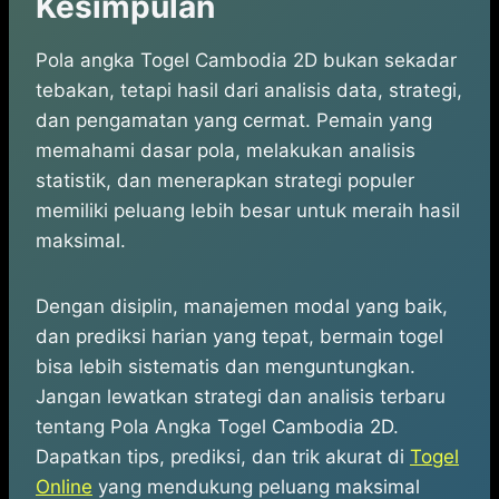
Kesimpulan
Pola angka Togel Cambodia 2D bukan sekadar
tebakan, tetapi hasil dari analisis data, strategi,
dan pengamatan yang cermat. Pemain yang
memahami dasar pola, melakukan analisis
statistik, dan menerapkan strategi populer
memiliki peluang lebih besar untuk meraih hasil
maksimal.
Dengan disiplin, manajemen modal yang baik,
dan prediksi harian yang tepat, bermain togel
bisa lebih sistematis dan menguntungkan.
Jangan lewatkan strategi dan analisis terbaru
tentang Pola Angka Togel Cambodia 2D.
Dapatkan tips, prediksi, dan trik akurat di
Togel
Online
yang mendukung peluang maksimal