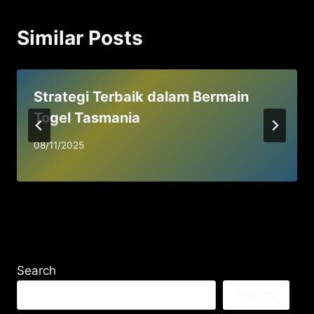
Similar Posts
Strategi Terbaik dalam Bermain
Togel Tasmania
08/11/2025
Search
Search