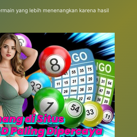
rmain yang lebih menenangkan karena hasil