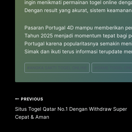
ingin menikmati permainan togel online de
Dengan result yang akurat, sistem keamanan 
Pasaran Portugal 4D mampu memberikan pen
Tahun 2025 menjadi momentum tepat bagi p
Portugal karena popularitasnya semakin men
Simak dan ikuti terus informasi terupdate m
Post
#
ANGKA SAKTI TOGEL ONLINE
#
GAME TOGEL ONL
Tags:
Post
PREVIOUS
Situs Togel Qatar No.1 Dengan Withdraw Super
navigation
Cepat & Aman