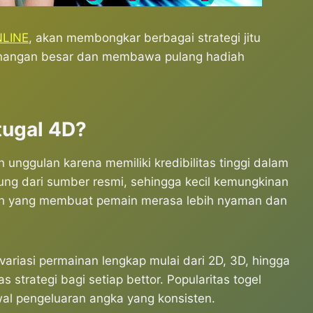
NLINE
, akan membongkar berbagai strategi jitu
enangan besar dan membawa pulang hadiah
tugal 4D?
 unggulan karena memiliki kredibilitas tinggi dalam
sung dari sumber resmi, sehingga kecil kemungkinan
ilah yang membuat pemain merasa lebih nyaman dan
variasi permainan lengkap mulai dari 2D, 3D, hingga
s strategi bagi setiap bettor. Popularitas togel
wal pengeluaran angka yang konsisten.