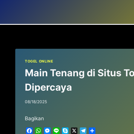
Skip
to
content
TOGEL ONLINE
Main Tenang di Situs T
Dipercaya
08/18/2025
Bagikan
F
W
M
L
S
X
T
S