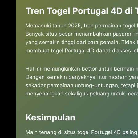
Tren Togel Portugal 4D di
Memasuki tahun 2025, tren permainan togel 
Banyak situs besar menambahkan pasaran ini
yang semakin tinggi dari para pemain. Tidak 
membuat togel Portugal 4D dapat diakses leb
Hal ini memungkinkan bettor untuk bermain 
Dengan semakin banyaknya fitur modern yang
sekadar permainan untung-untungan, tetapi
menyenangkan sekaligus peluang untuk mer
Kesimpulan
Main tenang di situs togel Portugal 4D paling