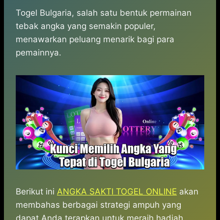
a
h
e
i
k
e
h
c
a
s
n
y
l
a
Togel Bulgaria, salah satu bentuk permainan
e
t
s
e
p
e
r
tebak angka yang semakin populer,
b
s
e
e
g
e
menawarkan peluang menarik bagi para
o
A
n
r
pemainnya.
o
p
g
a
k
p
e
m
r
Berikut ini
ANGKA SAKTI TOGEL ONLINE
akan
membahas berbagai strategi ampuh yang
dapat Anda terapkan untuk meraih hadiah