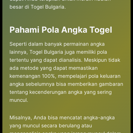
besar di Togel Bulgaria.
Pahami Pola Angka Togel
Seperti dalam banyak permainan angka
lainnya, Togel Bulgaria juga memiliki pola
tertentu yang dapat dianalisis. Meskipun tidak
ada metode yang dapat memastikan
kemenangan 100%, mempelajari pola keluaran
angka sebelumnya bisa memberikan gambaran
tentang kecenderungan angka yang sering
muncul.
Misalnya, Anda bisa mencatat angka-angka
yang muncul secara berulang atau