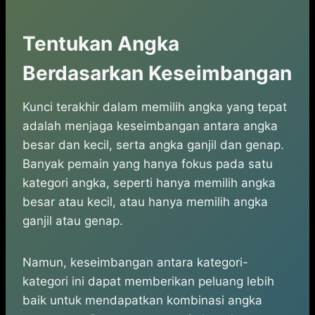
Tentukan Angka
Berdasarkan Keseimbangan
Kunci terakhir dalam memilih angka yang tepat
adalah menjaga keseimbangan antara angka
besar dan kecil, serta angka ganjil dan genap.
Banyak pemain yang hanya fokus pada satu
kategori angka, seperti hanya memilih angka
besar atau kecil, atau hanya memilih angka
ganjil atau genap.
Namun, keseimbangan antara kategori-
kategori ini dapat memberikan peluang lebih
baik untuk mendapatkan kombinasi angka