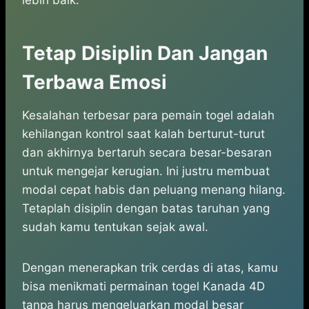
lebih baik.
Tetap Disiplin Dan Jangan
Terbawa Emosi
Kesalahan terbesar para pemain togel adalah
kehilangan kontrol saat kalah berturut-turut
dan akhirnya bertaruh secara besar-besaran
untuk mengejar kerugian. Ini justru membuat
modal cepat habis dan peluang menang hilang.
Tetaplah disiplin dengan batas taruhan yang
sudah kamu tentukan sejak awal.
Dengan menerapkan trik cerdas di atas, kamu
bisa menikmati permainan togel Kanada 4D
tanpa harus mengeluarkan modal besar