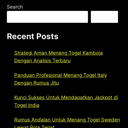
Search
Search
Recent Posts
Strategi Aman Menang Togel Kamboja
Dengan Analisis Terbaru
Panduan Profesional Menang Togel Italy
Dengan Rumus Jitu
Kunci Sukses Untuk Mendapatkan Jackpot di
Togel India
Rumus Andalan Untuk Menang Togel Sweden
Lewat Pola Tepat