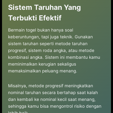
Sistem Taruhan Yang
Terbukti Efektif
Bermain togel bukan hanya soal
keberuntungan, tapi juga teknik. Gunakan
sistem taruhan seperti metode taruhan
progresif, sistem roda angka, atau metode
kombinasi angka. Sistem ini membantu kamu
meminimalkan kerugian sekaligus
memaksimalkan peluang menang.
Misalnya, metode progresif meningkatkan
nominal taruhan secara bertahap saat kalah
dan kembali ke nominal kecil saat menang,
sehingga kamu bisa mengontrol risiko dengan