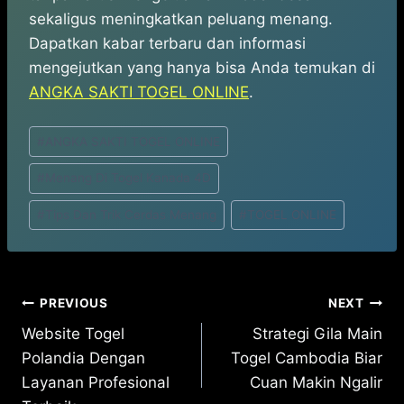
sekaligus meningkatkan peluang menang.
Dapatkan kabar terbaru dan informasi
mengejutkan yang hanya bisa Anda temukan di
ANGKA SAKTI TOGEL ONLINE
.
Post
#
ANGKA SAKTI TOGEL ONLINE
Tags:
#
Menang Di Togel Kanada 4D
#
Tips Dan Trik Cerdas Menang
#
TOGEL ONLINE
Post
PREVIOUS
NEXT
Website Togel
Strategi Gila Main
navigation
Polandia Dengan
Togel Cambodia Biar
Layanan Profesional
Cuan Makin Ngalir