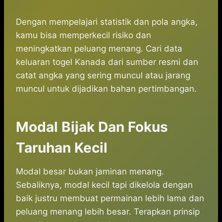
Dengan mempelajari statistik dan pola angka,
kamu bisa memperkecil risiko dan
meningkatkan peluang menang. Cari data
keluaran togel Kanada dari sumber resmi dan
catat angka yang sering muncul atau jarang
muncul untuk dijadikan bahan pertimbangan.
Modal Bijak Dan Fokus
Taruhan Kecil
Modal besar bukan jaminan menang.
Sebaliknya, modal kecil tapi dikelola dengan
baik justru membuat permainan lebih lama dan
peluang menang lebih besar. Terapkan prinsip