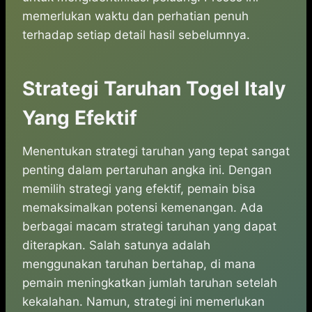
memerlukan waktu dan perhatian penuh
terhadap setiap detail hasil sebelumnya.
Strategi Taruhan Togel Italy
Yang Efektif
Menentukan strategi taruhan yang tepat sangat
penting dalam pertaruhan angka ini. Dengan
memilih strategi yang efektif, pemain bisa
memaksimalkan potensi kemenangan. Ada
berbagai macam strategi taruhan yang dapat
diterapkan. Salah satunya adalah
menggunakan taruhan bertahap, di mana
pemain meningkatkan jumlah taruhan setelah
kekalahan. Namun, strategi ini memerlukan