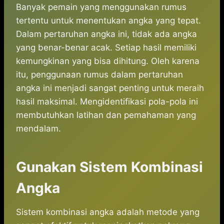
Banyak pemain yang menggunakan rumus
tertentu untuk menentukan angka yang tepat.
Dalam pertaruhan angka ini, tidak ada angka
yang benar-benar acak. Setiap hasil memiliki
kemungkinan yang bisa dihitung. Oleh karena
itu, penggunaan rumus dalam pertaruhan
angka ini menjadi sangat penting untuk meraih
hasil maksimal. Mengidentifikasi pola-pola ini
membutuhkan latihan dan pemahaman yang
mendalam.
Gunakan Sistem Kombinasi
Angka
Sistem kombinasi angka adalah metode yang