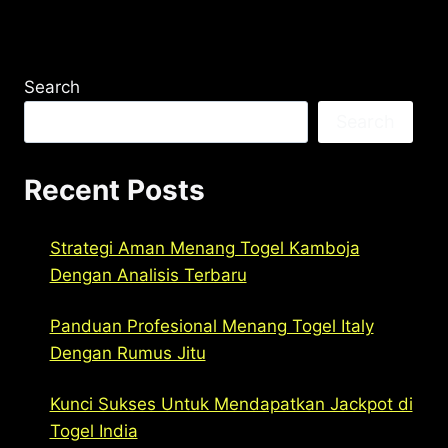
Search
Search
Recent Posts
Strategi Aman Menang Togel Kamboja
Dengan Analisis Terbaru
Panduan Profesional Menang Togel Italy
Dengan Rumus Jitu
Kunci Sukses Untuk Mendapatkan Jackpot di
Togel India