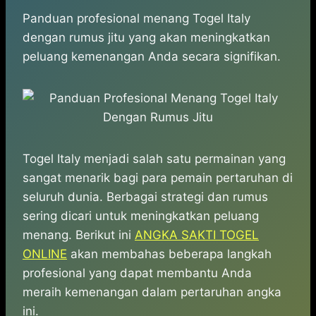
a
h
e
i
k
e
h
c
a
s
n
y
l
a
Panduan profesional menang Togel Italy
e
t
s
e
p
e
r
dengan rumus jitu yang akan meningkatkan
b
s
e
e
g
e
peluang kemenangan Anda secara signifikan.
o
A
n
r
o
p
g
a
k
p
e
m
r
Togel Italy menjadi salah satu permainan yang
sangat menarik bagi para pemain pertaruhan di
seluruh dunia. Berbagai strategi dan rumus
sering dicari untuk meningkatkan peluang
menang. Berikut ini
ANGKA SAKTI TOGEL
ONLINE
akan membahas beberapa langkah
profesional yang dapat membantu Anda
meraih kemenangan dalam pertaruhan angka
ini.