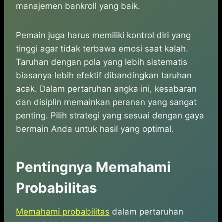
manajemen bankroll yang baik.
Pemain juga harus memiliki kontrol diri yang
tinggi agar tidak terbawa emosi saat kalah.
Taruhan dengan pola yang lebih sistematis
biasanya lebih efektif dibandingkan taruhan
acak. Dalam pertaruhan angka ini, kesabaran
dan disiplin memainkan peranan yang sangat
penting. Pilih strategi yang sesuai dengan gaya
bermain Anda untuk hasil yang optimal.
Pentingnya Memahami
Probabilitas
Memahami probabilitas
dalam pertaruhan