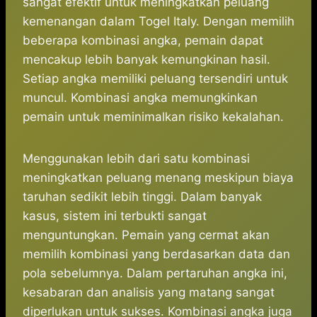
sangat efektif untuk meningkatkan peluang
kemenangan dalam Togel Italy. Dengan memilih
beberapa kombinasi angka, pemain dapat
mencakup lebih banyak kemungkinan hasil.
Setiap angka memiliki peluang tersendiri untuk
muncul. Kombinasi angka memungkinkan
pemain untuk meminimalkan risiko kekalahan.
Menggunakan lebih dari satu kombinasi
meningkatkan peluang menang meskipun biaya
taruhan sedikit lebih tinggi. Dalam banyak
kasus, sistem ini terbukti sangat
menguntungkan. Pemain yang cermat akan
memilih kombinasi yang berdasarkan data dan
pola sebelumnya. Dalam pertaruhan angka ini,
kesabaran dan analisis yang matang sangat
diperlukan untuk sukses. Kombinasi angka juga