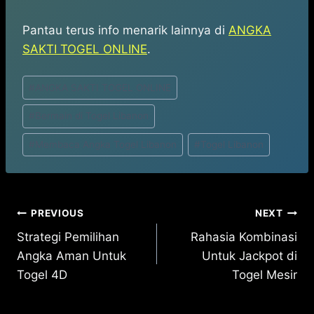
Pantau terus info menarik lainnya di
ANGKA
SAKTI TOGEL ONLINE
.
Post
#
ANGKA SAKTI TOGEL ONLINE
Tags:
#
Bermain di Togel Libanon
#
Membaca Angka Togel Libanon
#
Togel Libanon
Post
PREVIOUS
NEXT
Strategi Pemilihan
Rahasia Kombinasi
navigation
Angka Aman Untuk
Untuk Jackpot di
Togel 4D
Togel Mesir