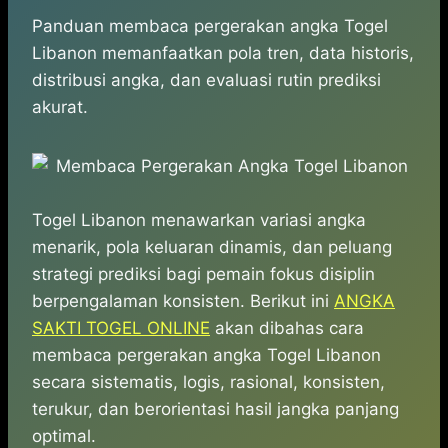
a
h
e
i
k
e
h
c
a
s
n
y
l
a
Panduan membaca pergerakan angka Togel
e
t
s
e
p
e
r
Libanon memanfaatkan pola tren, data historis,
b
s
e
e
g
e
distribusi angka, dan evaluasi rutin prediksi
o
A
n
r
akurat.
o
p
g
a
k
p
e
m
r
Togel Libanon menawarkan variasi angka
menarik, pola keluaran dinamis, dan peluang
strategi prediksi bagi pemain fokus disiplin
berpengalaman konsisten. Berikut ini
ANGKA
SAKTI TOGEL ONLINE
akan dibahas cara
membaca pergerakan angka Togel Libanon
secara sistematis, logis, rasional, konsisten,
terukur, dan berorientasi hasil jangka panjang
optimal.