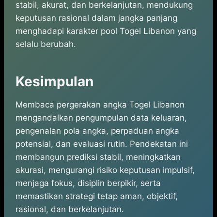
stabil, akurat, dan berkelanjutan, mendukung
keputusan rasional dalam jangka panjang
menghadapi karakter pool Togel Libanon yang
selalu berubah.
Kesimpulan
Membaca pergerakan angka Togel Libanon
mengandalkan pengumpulan data keluaran,
pengenalan pola angka, perpaduan angka
potensial, dan evaluasi rutin. Pendekatan ini
membangun prediksi stabil, meningkatkan
akurasi, mengurangi risiko keputusan impulsif,
menjaga fokus, disiplin berpikir, serta
memastikan strategi tetap aman, objektif,
rasional, dan berkelanjutan.