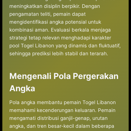
meningkatkan disiplin berpikir. Dengan
pengamatan teliti, pemain dapat
mengidentifikasi angka potensial untuk
kombinasi aman. Evaluasi berkala menjaga
strategi tetap relevan menghadapi karakter
pool Togel Libanon yang dinamis dan fluktuatif,
sehingga prediksi lebih stabil dan terarah.
Mengenali Pola Pergerakan
Angka
Pola angka membantu pemain Togel Libanon
memahami kecenderungan keluaran. Pemain
mengamati distribusi ganjil-genap, urutan
angka, dan tren besar-kecil dalam beberapa