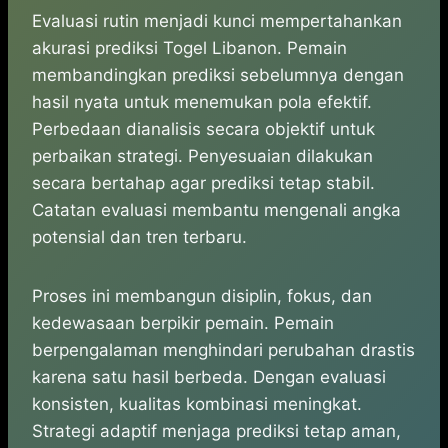
Evaluasi rutin menjadi kunci mempertahankan
akurasi prediksi Togel Libanon. Pemain
membandingkan prediksi sebelumnya dengan
hasil nyata untuk menemukan pola efektif.
Perbedaan dianalisis secara objektif untuk
perbaikan strategi. Penyesuaian dilakukan
secara bertahap agar prediksi tetap stabil.
Catatan evaluasi membantu mengenali angka
potensial dan tren terbaru.
Proses ini membangun disiplin, fokus, dan
kedewasaan berpikir pemain. Pemain
berpengalaman menghindari perubahan drastis
karena satu hasil berbeda. Dengan evaluasi
konsisten, kualitas kombinasi meningkat.
Strategi adaptif menjaga prediksi tetap aman,