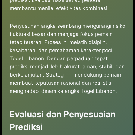
prediksi. Evaluasi hasil setiap periode
membantu menilai efektivitas kombinasi.
Penyusunan angka seimbang mengurangi risiko
fluktuasi besar dan menjaga fokus pemain
tetap terarah. Proses ini melatih disiplin,
kesabaran, dan pemahaman karakter pool
Togel Libanon. Dengan perpaduan tepat,
prediksi menjadi lebih akurat, aman, stabil, dan
berkelanjutan. Strategi ini mendukung pemain
membuat keputusan rasional dan realistis
menghadapi dinamika angka Togel Libanon.
Evaluasi dan Penyesuaian
Prediksi