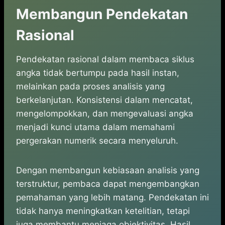
Membangun Pendekatan
Rasional
Pendekatan rasional dalam membaca siklus
angka tidak bertumpu pada hasil instan,
melainkan pada proses analisis yang
berkelanjutan. Konsistensi dalam mencatat,
mengelompokkan, dan mengevaluasi angka
menjadi kunci utama dalam memahami
pergerakan numerik secara menyeluruh.
Dengan membangun kebiasaan analisis yang
terstruktur, pembaca dapat mengembangkan
pemahaman yang lebih matang. Pendekatan ini
tidak hanya meningkatkan ketelitian, tetapi
juga membantu menjaga objektivitas. Hasil