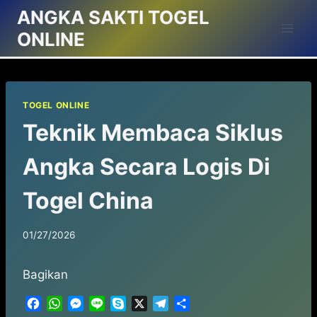
Skip
ANGKA SAKTI TOGEL
to
ONLINE
content
TOGEL ONLINE
Teknik Membaca Siklus
Angka Secara Logis Di
Togel China
01/27/2026
Bagikan
F
W
M
L
S
X
T
S