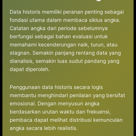
Data historis memiliki peranan penting sebagai
fondasi utama dalam membaca siklus angka.
Catatan angka dari periode sebelumnya
berfungsi sebagai bahan evaluasi untuk
memahami kecenderungan naik, turun, atau
stagnan. Semakin panjang rentang data yang
dianalisis, semakin luas sudut pandang yang
dapat diperoleh.
Penggunaan data historis secara logis
membantu menghindari penilaian yang bersifat
emosional. Dengan menyusun angka
berdasarkan urutan waktu dan frekuensi,
pembaca dapat melihat distribusi kemunculan
angka secara lebih realistis.