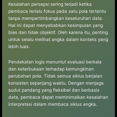
Kesalahan persepsi sering terjadi ketika
pembaca terlalu fokus pada satu pola tertentu
tanpa mempertimbangkan keseluruhan data.
Hal ini dapat menyebabkan kesimpulan yang
bias dan tidak objektif. Oleh karena itu, penting
untuk selalu melihat angka dalam konteks yang
lebih luas.
Pendekatan logis menuntut evaluasi berkala
dan keterbukaan terhadap kemungkinan
perubahan pola. Tidak semua siklus berjalan
konsisten sepanjang waktu. Dengan menjaga
sudut pandang yang fleksibel dan berbasis
data, pembaca dapat meminimalkan kesalahan
interpretasi dalam membaca siklus angka.