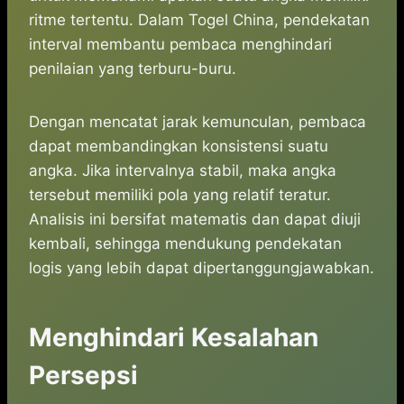
ritme tertentu. Dalam Togel China, pendekatan
interval membantu pembaca menghindari
penilaian yang terburu-buru.
Dengan mencatat jarak kemunculan, pembaca
dapat membandingkan konsistensi suatu
angka. Jika intervalnya stabil, maka angka
tersebut memiliki pola yang relatif teratur.
Analisis ini bersifat matematis dan dapat diuji
kembali, sehingga mendukung pendekatan
logis yang lebih dapat dipertanggungjawabkan.
Menghindari Kesalahan
Persepsi