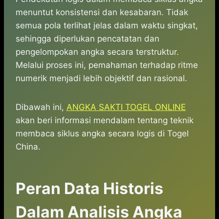
menuntut konsistensi dan kesabaran. Tidak
semua pola terlihat jelas dalam waktu singkat,
sehingga diperlukan pencatatan dan
pengelompokan angka secara terstruktur.
Melalui proses ini, pemahaman terhadap ritme
numerik menjadi lebih objektif dan rasional.
Dibawah ini,
ANGKA SAKTI TOGEL ONLINE
akan beri informasi mendalam tentang teknik
membaca siklus angka secara logis di Togel
China.
Peran Data Historis
Dalam Analisis Angka