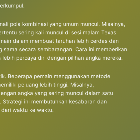
terkumpul.
nali pola kombinasi yang umum muncul. Misalnya,
rtentu sering kali muncul di sesi malam Texas
pemain dalam membuat taruhan lebih cerdas dan
g sama secara sembarangan. Cara ini memberikan
lebih percaya diri dengan pilihan angka mereka.
atistik. Beberapa pemain menggunakan metode
iliki peluang lebih tinggi. Misalnya,
engan angka yang sering muncul dalam satu
. Strategi ini membutuhkan kesabaran dan
dari waktu ke waktu.