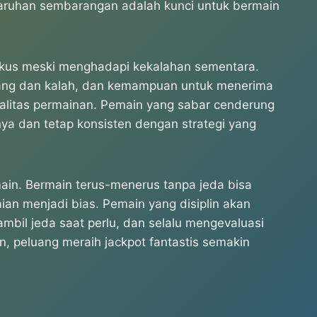
aruhan sembarangan adalah kunci untuk bermain
okus meski menghadapi kekalahan sementara.
nang dan kalah, dan kemampuan untuk menerima
ualitas permainan. Pemain yang sabar cenderung
ya dan tetap konsisten dengan strategi yang
ain. Bermain terus-menerus tanpa jeda bisa
n menjadi bias. Pemain yang disiplin akan
il jeda saat perlu, dan selalu mengevaluasi
in, peluang meraih jackpot fantastis semakin