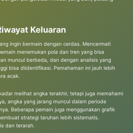
Riwayat Keluaran
yang ingin bermain dengan cerdas. Mencermati
pemain menemukan pola dan tren yang bisa
nan muncul berbeda, dan dengan analisis yang
gi bisa diidentifikasi. Pemahaman ini jauh lebih
ra acak.
adar melihat angka terakhir, tetapi juga memahami
nya, angka yang jarang muncul dalam periode
utnya. Beberapa pemain juga menggunakan grafik
mbuat strategi taruhan lebih sistematis.
s dan terarah.