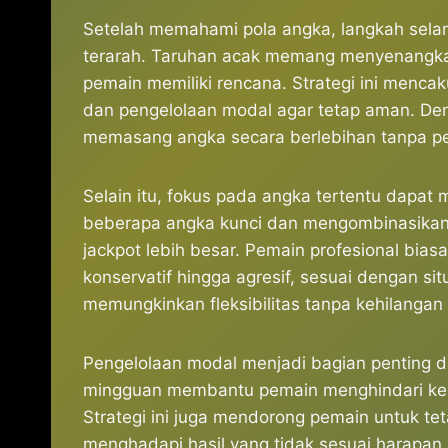
Setelah memahami pola angka, langkah selan
terarah. Taruhan acak memang menyenangkan,
pemain memiliki rencana. Strategi ini menc
dan pengelolaan modal agar tetap aman. De
memasang angka secara berlebihan tanpa p
Selain itu, fokus pada angka tertentu dapat 
beberapa angka kunci dan mengombinasikann
jackpot lebih besar. Pemain profesional bi
konservatif hingga agresif, sesuai dengan situ
memungkinkan fleksibilitas tanpa kehilangan
Pengelolaan modal menjadi bagian penting da
mingguan membantu pemain menghindari keru
Strategi ini juga mendorong pemain untuk tet
menghadapi hasil yang tidak sesuai harapan