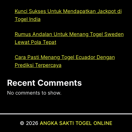
Kunci Sukses Untuk Mendapatkan Jackpot di
Togel India
Rumus Andalan Untuk Menang Togel Sweden
Lewat Pola Tepat
Cara Pasti Menang Togel Ecuador Dengan
Prediksi Terpercaya
Recent Comments
No comments to show.
© 2026
ANGKA SAKTI TOGEL ONLINE