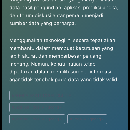
data hasil pengundian, aplikasi prediksi angka,
dan forum diskusi antar pemain menjadi
sumber data yang berharga.
Menggunakan teknologi ini secara tepat akan
membantu dalam membuat keputusan yang
lebih akurat dan memperbesar peluang
menang. Namun, kehati-hatian tetap
diperlukan dalam memilih sumber informasi
agar tidak terjebak pada data yang tidak valid.
Post
#
ANGKA SAKTI TOGEL ONLINE
Tags:
#
Jackpot Togel Kingkong 4
#
Strategi Togel Kingkong 4
#
Togel Kingkong 4