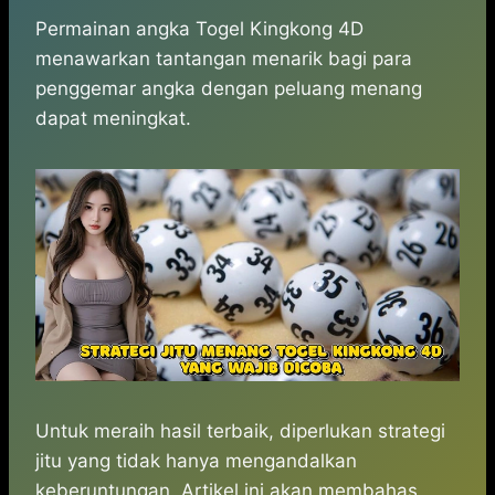
a
h
e
i
k
e
h
c
a
s
n
y
l
a
Permainan angka Togel Kingkong 4D
e
t
s
e
p
e
r
menawarkan tantangan menarik bagi para
b
s
e
e
g
e
penggemar angka dengan peluang menang
o
A
n
r
dapat meningkat.
o
p
g
a
k
p
e
m
r
Untuk meraih hasil terbaik, diperlukan strategi
jitu yang tidak hanya mengandalkan
keberuntungan. Artikel ini akan membahas