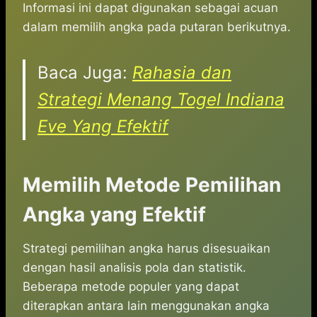
Informasi ini dapat digunakan sebagai acuan
dalam memilih angka pada putaran berikutnya.
Baca Juga:
Rahasia dan
Strategi Menang Togel Indiana
Eve Yang Efektif
Memilih Metode Pemilihan
Angka yang Efektif
Strategi pemilihan angka harus disesuaikan
dengan hasil analisis pola dan statistik.
Beberapa metode populer yang dapat
diterapkan antara lain menggunakan angka