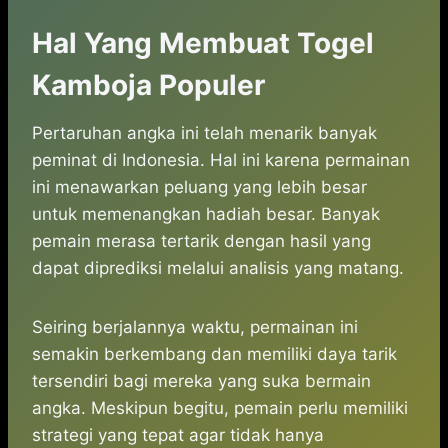
Hal Yang Membuat Togel
Kamboja Populer
Pertaruhan angka ini telah menarik banyak
peminat di Indonesia. Hal ini karena permainan
ini menawarkan peluang yang lebih besar
untuk memenangkan hadiah besar. Banyak
pemain merasa tertarik dengan hasil yang
dapat diprediksi melalui analisis yang matang.
Seiring berjalannya waktu, permainan ini
semakin berkembang dan memiliki daya tarik
tersendiri bagi mereka yang suka bermain
angka. Meskipun begitu, pemain perlu memiliki
strategi yang tepat agar tidak hanya