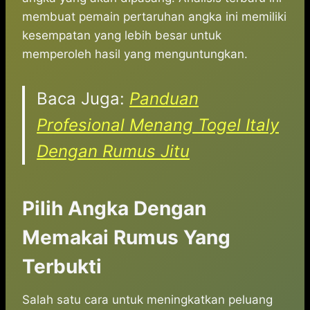
membuat pemain pertaruhan angka ini memiliki
kesempatan yang lebih besar untuk
memperoleh hasil yang menguntungkan.
Baca Juga:
Panduan
Profesional Menang Togel Italy
Dengan Rumus Jitu
Pilih Angka Dengan
Memakai Rumus Yang
Terbukti
Salah satu cara untuk meningkatkan peluang