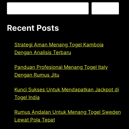
Search
Recent Posts
Strategi Aman Menang Togel Kamboja
Dengan Analisis Terbaru
Panduan Profesional Menang Togel Italy
Dengan Rumus Jitu
Kunci Sukses Untuk Mendapatkan Jackpot di
Togel India
Rumus Andalan Untuk Menang Togel Sweden
Lewat Pola Tepat