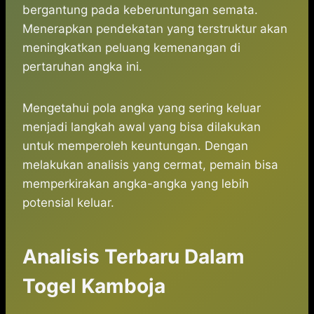
bergantung pada keberuntungan semata.
Menerapkan pendekatan yang terstruktur akan
meningkatkan peluang kemenangan di
pertaruhan angka ini.
Mengetahui pola angka yang sering keluar
menjadi langkah awal yang bisa dilakukan
untuk memperoleh keuntungan. Dengan
melakukan analisis yang cermat, pemain bisa
memperkirakan angka-angka yang lebih
potensial keluar.
Analisis Terbaru Dalam
Togel Kamboja