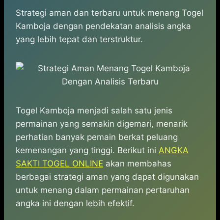
a
h
e
i
k
e
h
c
a
s
n
y
l
a
Strategi aman dan terbaru untuk menang Togel
e
t
s
e
p
e
r
Kamboja dengan pendekatan analisis angka
b
s
e
e
g
e
yang lebih tepat dan terstruktur.
o
A
n
r
o
p
g
a
k
p
e
m
r
Togel Kamboja menjadi salah satu jenis
permainan yang semakin digemari, menarik
perhatian banyak pemain berkat peluang
kemenangan yang tinggi. Berikut ini
ANGKA
SAKTI TOGEL ONLINE
akan membahas
berbagai strategi aman yang dapat digunakan
untuk menang dalam permainan pertaruhan
angka ini dengan lebih efektif.