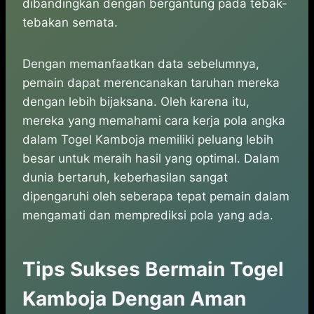
dibandingkan dengan bergantung pada tebak-
tebakan semata.
Dengan memanfaatkan data sebelumnya,
pemain dapat merencanakan taruhan mereka
dengan lebih bijaksana. Oleh karena itu,
mereka yang memahami cara kerja pola angka
dalam Togel Kamboja memiliki peluang lebih
besar untuk meraih hasil yang optimal. Dalam
dunia bertaruh, keberhasilan sangat
dipengaruhi oleh seberapa tepat pemain dalam
mengamati dan memprediksi pola yang ada.
Tips Sukses Bermain Togel
Kamboja Dengan Aman