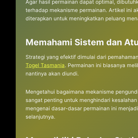
Agar hasil permainan dapat optimal, dibut
terhadap mekanisme permainan. Artikel ini 
diterapkan untuk meningkatkan peluang men
Memahami Sistem dan Atu
Strategi yang efektif dimulai dari pemaham
Togel Tasmania
. Permainan ini biasanya mel
nantinya akan diundi.
Mengetahui bagaimana mekanisme pengundian,
sangat penting untuk menghindari kesalaha
mengenai dasar-dasar permainan ini menjadi
selanjutnya.