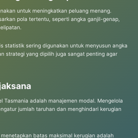
gunakan untuk meningkatkan peluang menang.
arkan pola tertentu, seperti angka ganjil-genap,
elipatan.
isis statistik sering digunakan untuk menyusun angka
strategi yang dipilih juga sangat penting agar
jaksana
gel Tasmania adalah manajemen modal. Mengelola
gatur jumlah taruhan dan menghindari kerugian
a menetapkan batas maksimal kerugian adalah