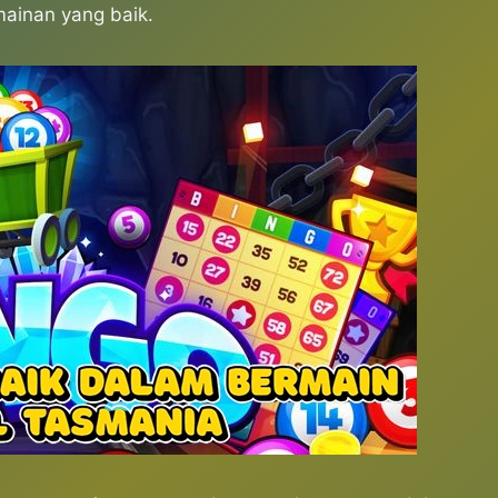
ainan yang baik.