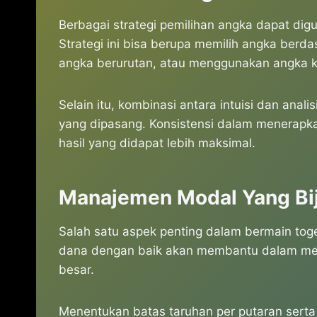
Berbagai strategi pemilihan angka dapat di
Strategi ini bisa berupa memilih angka berdas
angka berurutan, atau menggunakan angka k
Selain itu, kombinasi antara intuisi dan anal
yang dipasang. Konsistensi dalam menerapkan 
hasil yang didapat lebih maksimal.
Manajemen Modal Yang Bi
Salah satu aspek penting dalam bermain to
dana dengan baik akan membantu dalam men
besar.
Menentukan batas taruhan per putaran sert