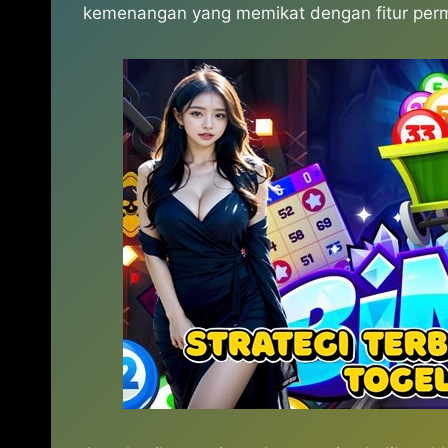
e
t
s
e
p
e
r
kemenangan yang memikat dengan fitur perm
b
s
e
e
g
e
o
A
n
r
o
p
g
a
k
p
e
m
r