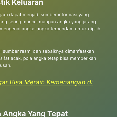
stik Keluaran
rjadi dapat menjadi sumber informasi yang
yang sering muncul maupun angka yang jarang
mengenai angka-angka terpendam untuk dipilih
agai sumber resmi dan sebaiknya dimanfaatkan
sifat acak, pola angka tetap bisa memberikan
tusan.
gar Bisa Meraih Kemenangan di
n Angka Yang Tepat