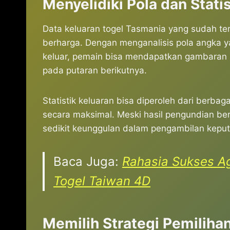
Menyelidiki Pola dan Stati
Data keluaran togel Tasmania yang sudah te
berharga. Dengan menganalisis pola angka 
keluar, pemain bisa mendapatkan gambaran 
pada putaran berikutnya.
Statistik keluaran bisa diperoleh dari berb
secara maksimal. Meski hasil pengundian ber
sedikit keunggulan dalam pengambilan kepu
Baca Juga:
Rahasia Sukses A
Togel Taiwan 4D
Memilih Strategi Pemiliha