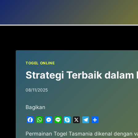
Skip
to
content
TOGEL ONLINE
Strategi Terbaik dalam
08/11/2025
Bagikan
F
W
M
L
S
X
T
S
a
h
e
i
k
e
h
c
a
s
n
y
l
a
Permainan Togel Tasmania dikenal dengan va