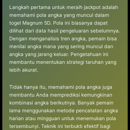
Langkah pertama untuk meraih jackpot adalah
memahami pola angka yang muncul dalam
togel Magnum 5D. Pola ini biasanya dapat
dilihat dari data hasil pengeluaran sebelumnya.
Dengan menganalisis tren angka, pemain bisa
menilai angka mana yang sering muncul dan
angka yang jarang keluar. Pengetahuan ini
membantu menentukan strategi taruhan yang
lebih akurat.
Tidak hanya itu, memahami pola angka juga
membantu Anda memprediksi kemungkinan
kombinasi angka berikutnya. Banyak pemain
lama menggunakan metode pencatatan angka
harian atau mingguan untuk menemukan pola
tersembunyi. Teknik ini terbukti efektif bagi