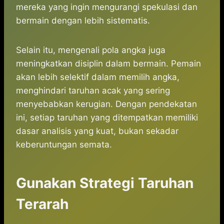
mereka yang ingin mengurangi spekulasi dan
bermain dengan lebih sistematis.
Selain itu, mengenali pola angka juga
meningkatkan disiplin dalam bermain. Pemain
akan lebih selektif dalam memilih angka,
menghindari taruhan acak yang sering
menyebabkan kerugian. Dengan pendekatan
ini, setiap taruhan yang ditempatkan memiliki
dasar analisis yang kuat, bukan sekadar
keberuntungan semata.
Gunakan Strategi Taruhan
Terarah