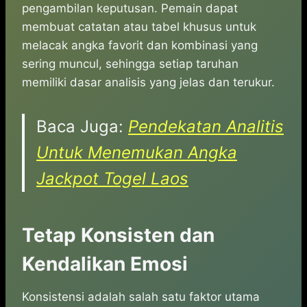
pengambilan keputusan. Pemain dapat
membuat catatan atau tabel khusus untuk
melacak angka favorit dan kombinasi yang
sering muncul, sehingga setiap taruhan
memiliki dasar analisis yang jelas dan terukur.
Baca Juga:
Pendekatan Analitis
Untuk Menemukan Angka
Jackpot Togel Laos
Tetap Konsisten dan
Kendalikan Emosi
Konsistensi adalah salah satu faktor utama