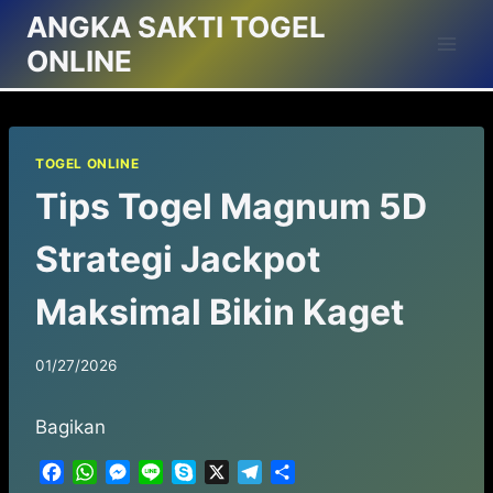
Skip
ANGKA SAKTI TOGEL
to
ONLINE
content
TOGEL ONLINE
Tips Togel Magnum 5D
Strategi Jackpot
Maksimal Bikin Kaget
01/27/2026
Bagikan
F
W
M
L
S
X
T
S