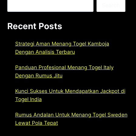
Search
Recent Posts
Strategi Aman Menang Togel Kamboja
Dengan Analisis Terbaru
Panduan Profesional Menang Togel Italy
Dengan Rumus Jitu
Kunci Sukses Untuk Mendapatkan Jackpot di
Togel India
Rumus Andalan Untuk Menang Togel Sweden
Lewat Pola Tepat