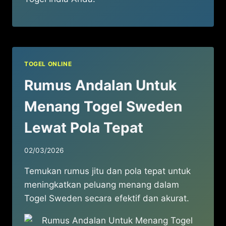
TOGEL ONLINE
Rumus Andalan Untuk
Menang Togel Sweden
Lewat Pola Tepat
02/03/2026
Temukan rumus jitu dan pola tepat untuk
meningkatkan peluang menang dalam
Togel Sweden secara efektif dan akurat.