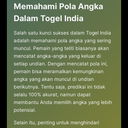
Memahami Pola Angka
Dalam Togel India
Salah satu kunci sukses dalam Togel India
adalah memahami pola angka yang sering
muncul. Pemain yang teliti biasanya akan
mencatat angka-angka yang keluar di
setiap undian. Dengan mencatat pola ini,
pemain bisa meramalkan kemungkinan
angka yang akan muncul di undian
berikutnya. Tentu saja, prediksi ini tidak
selalu 100% akurat, namun dapat
membantu Anda memilih angka yang lebih
potensial.
Selain itu, penting untuk menghindari