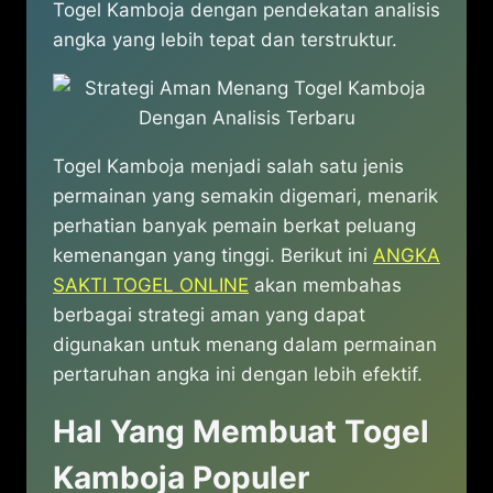
Togel Kamboja dengan pendekatan analisis
angka yang lebih tepat dan terstruktur.
Togel Kamboja menjadi salah satu jenis
permainan yang semakin digemari, menarik
perhatian banyak pemain berkat peluang
kemenangan yang tinggi. Berikut ini
ANGKA
SAKTI TOGEL ONLINE
akan membahas
berbagai strategi aman yang dapat
digunakan untuk menang dalam permainan
pertaruhan angka ini dengan lebih efektif.
Hal Yang Membuat Togel
Kamboja Populer