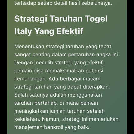
terhadap setiap detail hasil sebelumnya.
Strategi Taruhan Togel
Italy Yang Efektif
Menentukan strategi taruhan yang tepat
sangat penting dalam pertaruhan angka ini.
Dengan memilih strategi yang efektif,
pemain bisa memaksimalkan potensi
kemenangan. Ada berbagai macam
strategi taruhan yang dapat diterapkan.
Salah satunya adalah menggunakan
taruhan bertahap, di mana pemain
meningkatkan jumlah taruhan setelah
kekalahan. Namun, strategi ini memerlukan
manajemen bankroll yang baik.