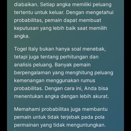
diabaikan. Setiap angka memiliki peluang
tertentu untuk keluar. Dengan mengetahui
probabilitas, pemain dapat membuat
keputusan yang lebih baik saat memilih
angka.
Togel Italy bukan hanya soal menebak,
tetapi juga tentang perhitungan dan
analisis peluang. Banyak pemain
berpengalaman yang menghitung peluang
kemenangan menggunakan rumus
probabilitas. Dengan cara ini, Anda bisa
menentukan angka dengan lebih akurat.
Memahami probabilitas juga membantu
pemain untuk tidak terjebak pada pola
permainan yang tidak menguntungkan.