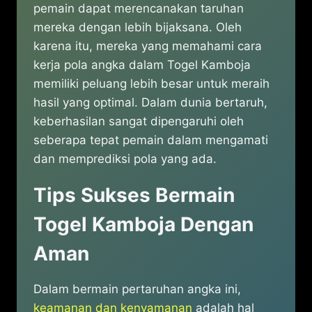
pemain dapat merencanakan taruhan
mereka dengan lebih bijaksana. Oleh
karena itu, mereka yang memahami cara
kerja pola angka dalam Togel Kamboja
memiliki peluang lebih besar untuk meraih
hasil yang optimal. Dalam dunia bertaruh,
keberhasilan sangat dipengaruhi oleh
seberapa tepat pemain dalam mengamati
dan memprediksi pola yang ada.
Tips Sukses Bermain
Togel Kamboja Dengan
Aman
Dalam bermain pertaruhan angka ini,
keamanan dan kenyamanan
adalah hal