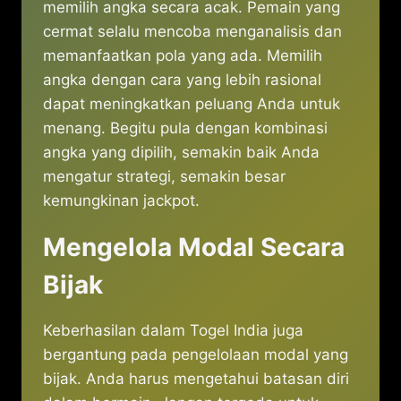
memilih angka secara acak. Pemain yang
cermat selalu mencoba menganalisis dan
memanfaatkan pola yang ada. Memilih
angka dengan cara yang lebih rasional
dapat meningkatkan peluang Anda untuk
menang. Begitu pula dengan kombinasi
angka yang dipilih, semakin baik Anda
mengatur strategi, semakin besar
kemungkinan jackpot.
Mengelola Modal Secara
Bijak
Keberhasilan dalam Togel India juga
bergantung pada pengelolaan modal yang
bijak. Anda harus mengetahui batasan diri