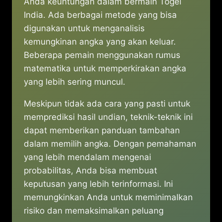
Anda keuntungan dalam bermain Togel
India. Ada berbagai metode yang bisa
digunakan untuk menganalisis
kemungkinan angka yang akan keluar.
Beberapa pemain menggunakan rumus
matematika untuk memperkirakan angka
yang lebih sering muncul.
Meskipun tidak ada cara yang pasti untuk
memprediksi hasil undian, teknik-teknik ini
dapat memberikan panduan tambahan
dalam memilih angka. Dengan pemahaman
yang lebih mendalam mengenai
probabilitas, Anda bisa membuat
keputusan yang lebih terinformasi. Ini
memungkinkan Anda untuk meminimalkan
risiko dan memaksimalkan peluang