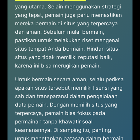
yang utama. Selain menggunakan strategi
yang tepat, pemain juga perlu memastikan
mereka bermain di situs yang terpercaya
dan aman. Sebelum mulai bermain,
pastikan untuk melakukan riset mengenai
situs tempat Anda bermain. Hindari situs-
situs yang tidak memiliki reputasi baik,
karena ini bisa merugikan pemain.
Untuk bermain secara aman, selalu periksa
apakah situs tersebut memiliki lisensi yang
sah dan transparansi dalam pengelolaan
data pemain. Dengan memilih situs yang
terpercaya, pemain bisa fokus pada
permainan tanpa khawatir soal
keamanannya. Di samping itu, penting
untuk menetapkan batasan dalam bermain