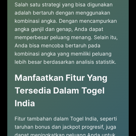
Salah satu strategi yang bisa digunakan
adalah bertaruh dengan menggunakan
kombinasi angka. Dengan mencampurkan
angka ganjil dan genap, Anda dapat
memperbesar peluang menang. Selain itu,
Anda bisa mencoba bertaruh pada
kombinasi angka yang memiliki peluang
lebih besar berdasarkan analisis statistik.
Manfaatkan Fitur Yang
Tersedia Dalam Togel
India
Fitur tambahan dalam Togel India, seperti
taruhan bonus dan jackpot progresif, juga
dapat meningkatkan peluang Anda untuk