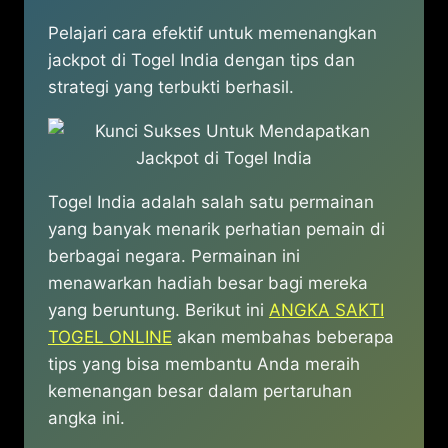
Pelajari cara efektif untuk memenangkan
jackpot di Togel India dengan tips dan
strategi yang terbukti berhasil.
Togel India adalah salah satu permainan
yang banyak menarik perhatian pemain di
berbagai negara. Permainan ini
menawarkan hadiah besar bagi mereka
yang beruntung. Berikut ini
ANGKA SAKTI
TOGEL ONLINE
akan membahas beberapa
tips yang bisa membantu Anda meraih
kemenangan besar dalam pertaruhan
angka ini.