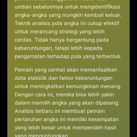
undian sebelumnya untuk mengidentifikasi
angka-angka yang mungkin kembali keluar.
Teknik analisis pola angka ini cukup efektif
untuk merancang strategi yang lebih
cerdas. Tidak hanya bergantung pada
keberuntungan, tetapi lebih kepada
pengamatan terhadap pola yang terbentuk.
Pemain yang cermat akan memanfaatkan
data statistik dan faktor keberuntungan
untuk meningkatkan kemungkinan menang.
Dengan cara ini, mereka bisa lebih yakin
dalam memilih angka yang akan dipasang.
Analisis terbaru ini membuat pemain
pertaruhan angka ini memiliki kesempatan
yang lebih besar untuk memperoleh hasil
yang menguntungkan.