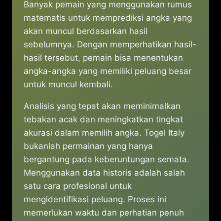
Banyak pemain yang menggunakan rumus
matematis untuk memprediksi angka yang
akan muncul berdasarkan hasil
sebelumnya. Dengan memperhatikan hasil-
hasil tersebut, pemain bisa menentukan
angka-angka yang memiliki peluang besar
untuk muncul kembali.
Analisis yang tepat akan meminimalkan
tebakan acak dan meningkatkan tingkat
akurasi dalam memilih angka. Togel Italy
bukanlah permainan yang hanya
bergantung pada keberuntungan semata.
Menggunakan data historis adalah salah
satu cara profesional untuk
mengidentifikasi peluang. Proses ini
memerlukan waktu dan perhatian penuh