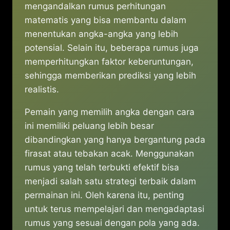
mengandalkan rumus perhitungan
matematis yang bisa membantu dalam
menentukan angka-angka yang lebih
potensial. Selain itu, beberapa rumus juga
memperhitungkan faktor keberuntungan,
sehingga memberikan prediksi yang lebih
realistis.
Pemain yang memilih angka dengan cara
ini memiliki peluang lebih besar
dibandingkan yang hanya bergantung pada
firasat atau tebakan acak. Menggunakan
rumus yang telah terbukti efektif bisa
menjadi salah satu strategi terbaik dalam
permainan ini. Oleh karena itu, penting
untuk terus mempelajari dan mengadaptasi
rumus yang sesuai dengan pola yang ada.