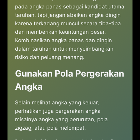
pada angka panas sebagai kandidat utama
taruhan, tapi jangan abaikan angka dingin
karena terkadang muncul secara tiba-tiba
dan memberikan keuntungan besar.
Kombinasikan angka panas dan dingin
dalam taruhan untuk menyeimbangkan
risiko dan peluang menang.
Gunakan Pola Pergerakan
Angka
Selain melihat angka yang keluar,
perhatikan juga pergerakan angka
misalnya angka yang berurutan, pola
zigzag, atau pola melompat.