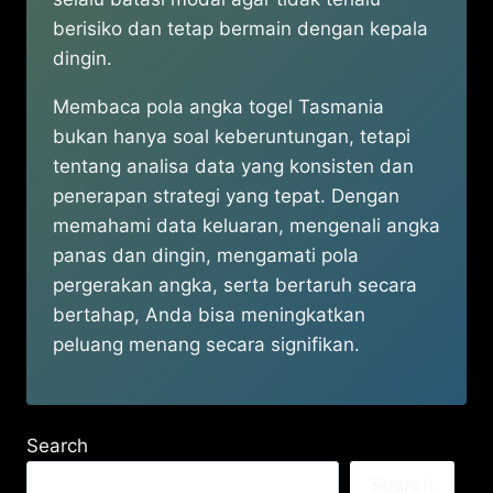
berisiko dan tetap bermain dengan kepala
dingin.
Membaca pola angka togel Tasmania
bukan hanya soal keberuntungan, tetapi
tentang analisa data yang konsisten dan
penerapan strategi yang tepat. Dengan
memahami data keluaran, mengenali angka
panas dan dingin, mengamati pola
pergerakan angka, serta bertaruh secara
bertahap, Anda bisa meningkatkan
peluang menang secara signifikan.
Search
Search