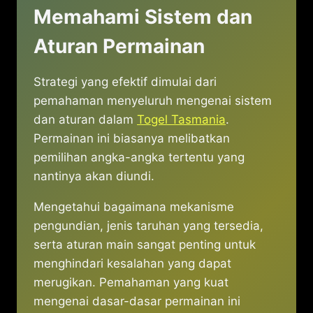
Memahami Sistem dan
Aturan Permainan
Strategi yang efektif dimulai dari
pemahaman menyeluruh mengenai sistem
dan aturan dalam
Togel Tasmania
.
Permainan ini biasanya melibatkan
pemilihan angka-angka tertentu yang
nantinya akan diundi.
Mengetahui bagaimana mekanisme
pengundian, jenis taruhan yang tersedia,
serta aturan main sangat penting untuk
menghindari kesalahan yang dapat
merugikan. Pemahaman yang kuat
mengenai dasar-dasar permainan ini