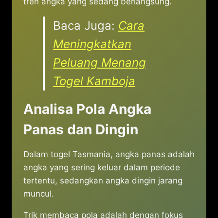
tren angka yang sedang berlangsung.
Baca Juga:
Cara
Meningkatkan
Peluang Menang
Togel Kamboja
Analisa Pola Angka
Panas dan Dingin
Dalam togel Tasmania, angka panas adalah
angka yang sering keluar dalam periode
tertentu, sedangkan angka dingin jarang
muncul.
Trik membaca pola adalah dengan fokus