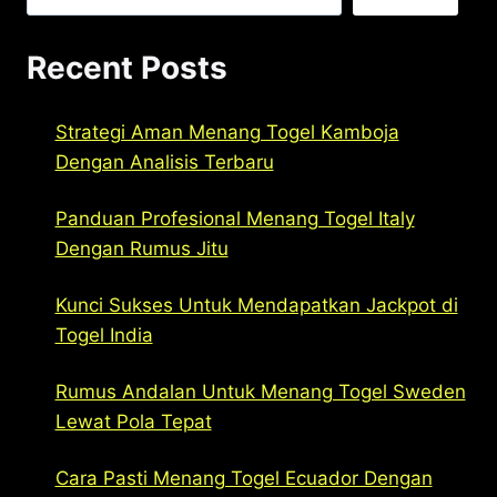
Recent Posts
Strategi Aman Menang Togel Kamboja
Dengan Analisis Terbaru
Panduan Profesional Menang Togel Italy
Dengan Rumus Jitu
Kunci Sukses Untuk Mendapatkan Jackpot di
Togel India
Rumus Andalan Untuk Menang Togel Sweden
Lewat Pola Tepat
Cara Pasti Menang Togel Ecuador Dengan