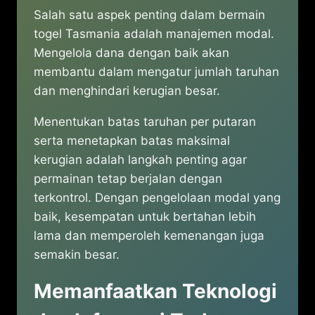
Salah satu aspek penting dalam bermain
togel Tasmania adalah manajemen modal.
Mengelola dana dengan baik akan
membantu dalam mengatur jumlah taruhan
dan menghindari kerugian besar.
Menentukan batas taruhan per putaran
serta menetapkan batas maksimal
kerugian adalah langkah penting agar
permainan tetap berjalan dengan
terkontrol. Dengan pengelolaan modal yang
baik, kesempatan untuk bertahan lebih
lama dan memperoleh kemenangan juga
semakin besar.
Memanfaatkan Teknologi