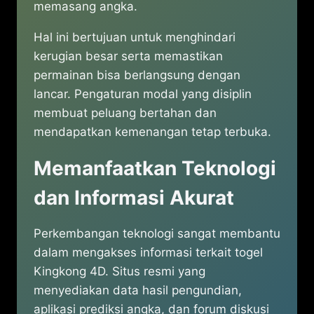
memasang angka.
Hal ini bertujuan untuk menghindari
kerugian besar serta memastikan
permainan bisa berlangsung dengan
lancar. Pengaturan modal yang disiplin
membuat peluang bertahan dan
mendapatkan kemenangan tetap terbuka.
Memanfaatkan Teknologi
dan Informasi Akurat
Perkembangan teknologi sangat membantu
dalam mengakses informasi terkait togel
Kingkong 4D. Situs resmi yang
menyediakan data hasil pengundian,
aplikasi prediksi angka, dan forum diskusi