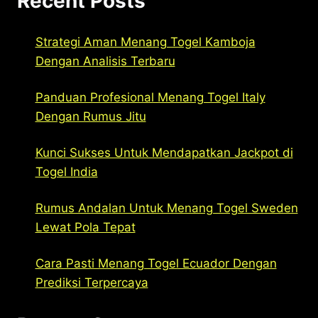
Recent Posts
Strategi Aman Menang Togel Kamboja
Dengan Analisis Terbaru
Panduan Profesional Menang Togel Italy
Dengan Rumus Jitu
Kunci Sukses Untuk Mendapatkan Jackpot di
Togel India
Rumus Andalan Untuk Menang Togel Sweden
Lewat Pola Tepat
Cara Pasti Menang Togel Ecuador Dengan
Prediksi Terpercaya