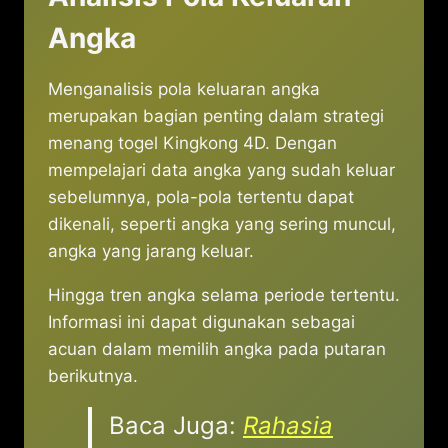
Angka
Menganalisis pola keluaran angka
merupakan bagian penting dalam strategi
menang togel Kingkong 4D. Dengan
mempelajari data angka yang sudah keluar
sebelumnya, pola-pola tertentu dapat
dikenali, seperti angka yang sering muncul,
angka yang jarang keluar.
Hingga tren angka selama periode tertentu.
Informasi ini dapat digunakan sebagai
acuan dalam memilih angka pada putaran
berikutnya.
Baca Juga:
Rahasia