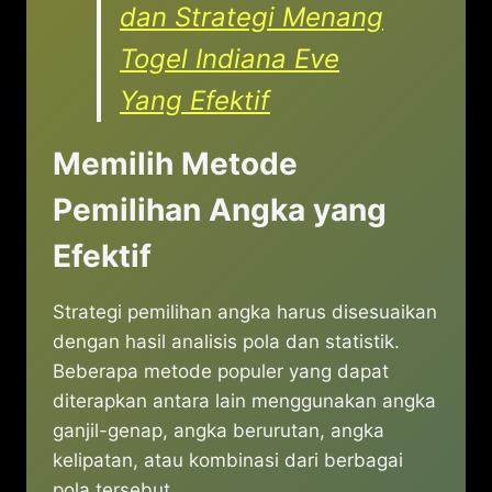
dan Strategi Menang
Togel Indiana Eve
Yang Efektif
Memilih Metode
Pemilihan Angka yang
Efektif
Strategi pemilihan angka harus disesuaikan
dengan hasil analisis pola dan statistik.
Beberapa metode populer yang dapat
diterapkan antara lain menggunakan angka
ganjil-genap, angka berurutan, angka
kelipatan, atau kombinasi dari berbagai
pola tersebut.