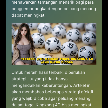
menawarkan tantangan menarik bagi para
penggemar angka dengan peluang menang
dapat meningkat.
Untuk meraih hasil terbaik, diperlukan
strategi jitu yang tidak hanya
mengandalkan keberuntungan. Artikel ini
akan membahas beberapa strategi efektif
yang wajib dicoba agar peluang menang
dalam togel Kingkong 4D bisa meningkat.