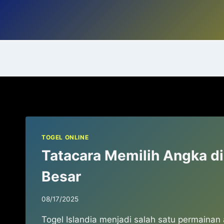
Skip
to
content
TOGEL ONLINE
Tatacara Memilih Angka di
Besar
08/17/2025
Togel Islandia menjadi salah satu permaina