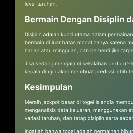
level taruhan.
Bermain Dengan Disiplin d
Disiplin adalah kunci utama dalam permainan 
bermain di luar batas modal hanya karena m
harian atau mingguan, dan berhenti jika targ
Jika sedang mengalami kekalahan berturut-tu
kepala dingin akan membuat prediksi lebih t
Kesimpulan
Meraih jackpot besar di togel Islandia memb
menganalisis data keluaran, menggunakan st
variasi taruhan, dan tetap disiplin serta sab
Ingatlah bahwa togel adalah permainan hibu