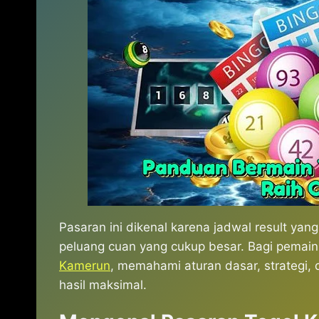
Pasaran ini dikenal karena jadwal result yang 
peluang cuan yang cukup besar. Bagi pemain
Kamerun
, memahami aturan dasar, strategi,
hasil maksimal.