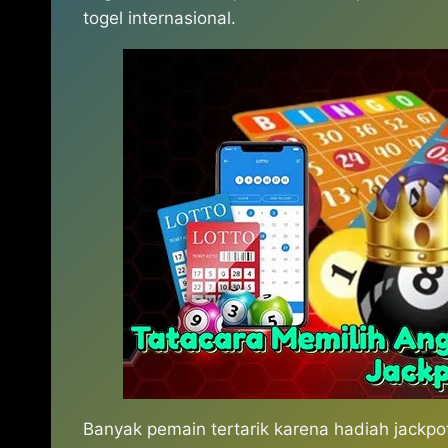
togel internasional.
Banyak pemain tertarik karena hadiah jackp