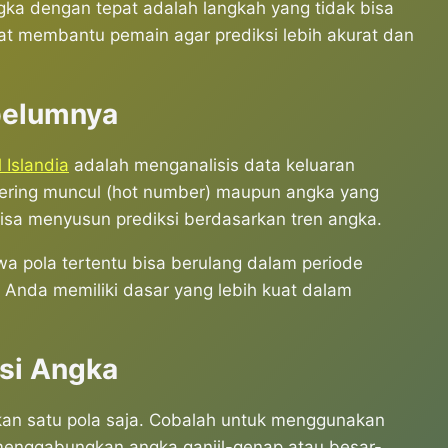
ka dengan tepat adalah langkah yang tidak bisa
at membantu pemain agar prediksi lebih akurat dan
ebelumnya
 Islandia
adalah menganalisis data keluaran
ering muncul (hot number) maupun angka yang
 bisa menyusun prediksi berdasarkan tren angka.
 pola tertentu bisa berulang dalam periode
, Anda memiliki dasar yang lebih kuat dalam
si Angka
kan satu pola saja. Cobalah untuk menggunakan
menggabungkan angka ganjil-genap atau besar-