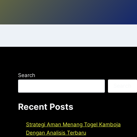
Search
Search
Recent Posts
Strategi Aman Menang Togel Kamboja
Dengan Analisis Terbaru