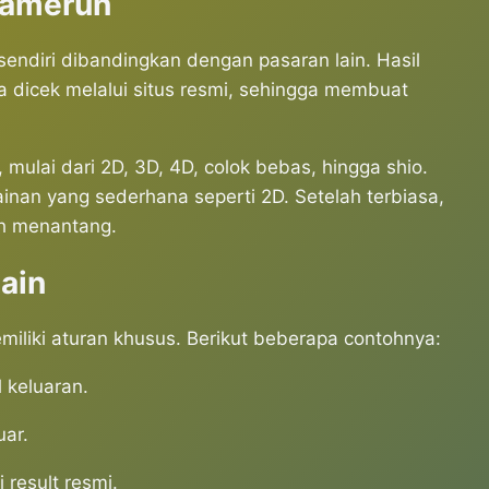
Kamerun
sendiri dibandingkan dengan pasaran lain. Hasil
a dicek melalui situs resmi, sehingga membuat
mulai dari 2D, 3D, 4D, colok bebas, hingga shio.
nan yang sederhana seperti 2D. Setelah terbiasa,
ih menantang.
ain
miliki aturan khusus. Berikut beberapa contohnya:
 keluaran.
uar.
result resmi.