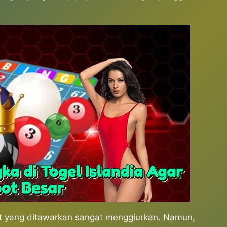
ot yang ditawarkan sangat menggiurkan. Namun,