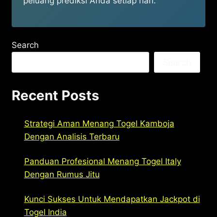
peluang prediksi Anda setiap hari.
Search
Search
Recent Posts
Strategi Aman Menang Togel Kamboja
Dengan Analisis Terbaru
Panduan Profesional Menang Togel Italy
Dengan Rumus Jitu
Kunci Sukses Untuk Mendapatkan Jackpot di
Togel India