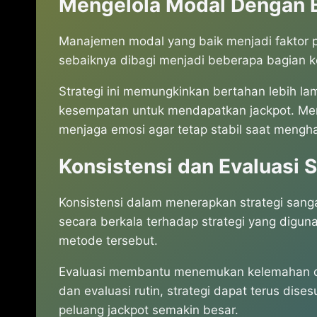
Mengelola Modal Dengan 
Manajemen modal yang baik menjadi faktor p
sebaiknya dibagi menjadi beberapa bagian k
Strategi ini memungkinkan bertahan lebih 
kesempatan untuk mendapatkan jackpot. Me
menjaga emosi agar tetap stabil saat meng
Konsistensi dan Evaluasi S
Konsistensi dalam menerapkan strategi sangat
secara berkala terhadap strategi yang digun
metode tersebut.
Evaluasi membantu menemukan kelemahan dan
dan evaluasi rutin, strategi dapat terus dis
peluang jackpot semakin besar.