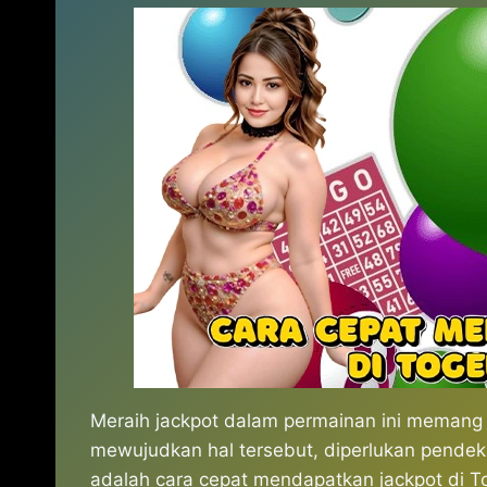
Meraih jackpot dalam permainan ini memang
mewujudkan hal tersebut, diperlukan pendekat
adalah cara cepat mendapatkan jackpot di T