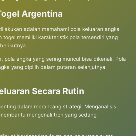
ogel Argentina
dilakukan adalah memahami pola keluaran angka
togel memiliki karakteristik pola tersendiri yang
berikutnya.
 pola angka yang sering muncul bisa dikenali. Pola
ka yang dipilih dalam putaran selanjutnya
eluaran Secara Rutin
enting dalam merancang strategi. Menganalisis
 membantu mengenali tren yang sedang