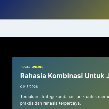
Skip
to
content
TOGEL ONLINE
Rahasia Kombinasi Untuk J
01/16/2026
Temukan strategi kombinasi unik untuk mera
praktis dan rahasia terpercaya.