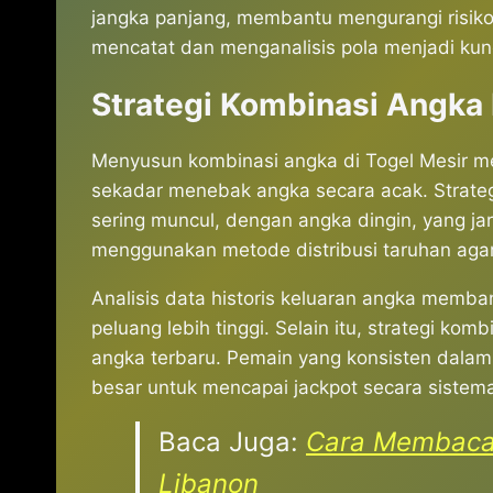
jangka panjang, membantu mengurangi risiko 
mencatat dan menganalisis pola menjadi kun
Strategi Kombinasi Angka P
Menyusun kombinasi angka di Togel Mesir me
sekadar menebak angka secara acak. Strate
sering muncul, dengan angka dingin, yang ja
menggunakan metode distribusi taruhan agar 
Analisis data historis keluaran angka memba
peluang lebih tinggi. Selain itu, strategi kom
angka terbaru. Pemain yang konsisten dalam 
besar untuk mencapai jackpot secara sistema
Baca Juga:
Cara Membaca
Libanon