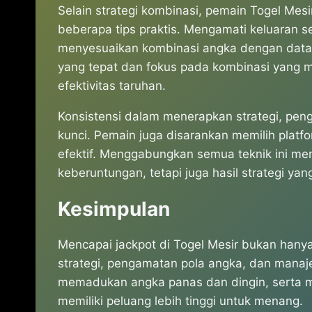
Selain strategi kombinasi, pemain Togel Me
beberapa tips praktis. Mengamati keluaran s
menyesuaikan kombinasi angka dengan data t
yang tepat dan fokus pada kombinasi yang me
efektivitas taruhan.
Konsistensi dalam menerapkan strategi, peng
kunci. Pemain juga disarankan memilih platfo
efektif. Menggabungkan semua teknik ini me
keberuntungan, tetapi juga hasil strategi yan
Kesimpulan
Mencapai jackpot di Togel Mesir bukan hanya
strategi, pengamatan pola angka, dan manaj
memadukan angka panas dan dingin, serta m
memiliki peluang lebih tinggi untuk menang.