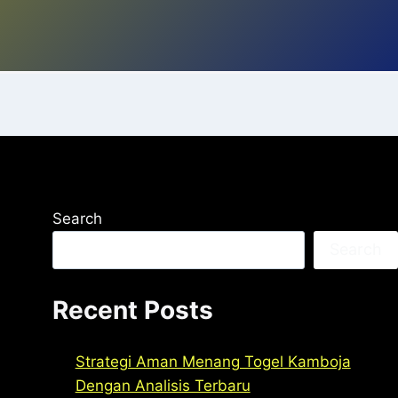
Search
Search
Recent Posts
Strategi Aman Menang Togel Kamboja
Dengan Analisis Terbaru