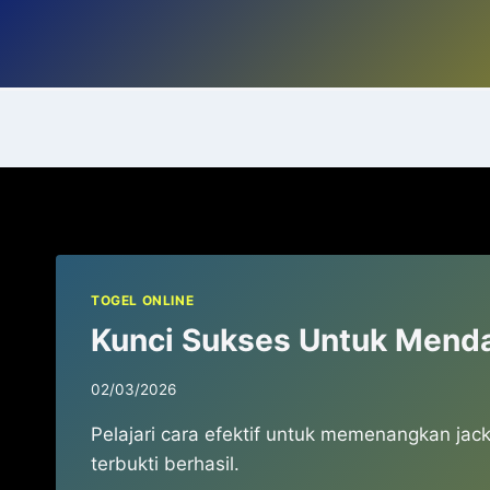
Skip
to
content
TOGEL ONLINE
Kunci Sukses Untuk Menda
02/03/2026
Pelajari cara efektif untuk memenangkan jack
terbukti berhasil.