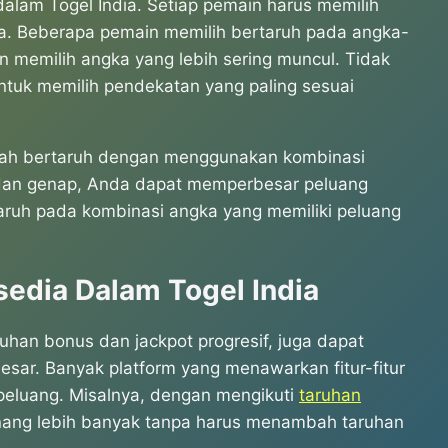
dalam Togel India. Setiap pemain harus memilih
ya. Beberapa pemain memilih bertaruh pada angka-
in memilih angka yang lebih sering muncul. Tidak
untuk memilih pendekatan yang paling sesuai
alah bertaruh dengan menggunakan kombinasi
dan genap, Anda dapat memperbesar peluang
aruh pada kombinasi angka yang memiliki peluang
sedia Dalam Togel India
ruhan bonus dan jackpot progresif, juga dapat
ar. Banyak platform yang menawarkan fitur-fitur
peluang. Misalnya, dengan mengikuti
taruhan
ang lebih banyak tanpa harus menambah taruhan