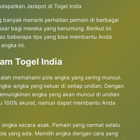
g banyak menarik perhatian pemain di berbagai
ar bagi mereka yang beruntung. Berikut ini
s beberapa tips yang bisa membantu Anda
angka ini.
am Togel India
adalah memahami pola angka yang sering muncul.
ngka-angka yang keluar di setiap undian. Dengan
kemungkinan angka yang akan muncul di undian
selalu 100% akurat, namun dapat membantu Anda
ih angka secara acak. Pemain yang cermat selalu
la yang ada. Memilih angka dengan cara yang