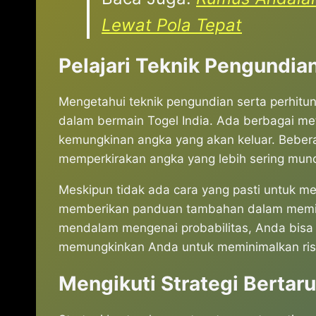
Lewat Pola Tepat
Pelajari Teknik Pengundian
Mengetahui teknik pengundian serta perhitu
dalam bermain Togel India. Ada berbagai me
kemungkinan angka yang akan keluar. Bebe
memperkirakan angka yang lebih sering munc
Meskipun tidak ada cara yang pasti untuk mem
memberikan panduan tambahan dalam memil
mendalam mengenai probabilitas, Anda bisa 
memungkinkan Anda untuk meminimalkan ri
Mengikuti Strategi Bertar