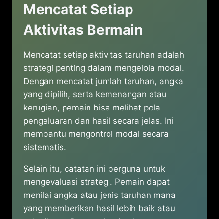
Mencatat Setiap
Aktivitas Bermain
Mencatat setiap aktivitas taruhan adalah
strategi penting dalam mengelola modal.
Dengan mencatat jumlah taruhan, angka
yang dipilih, serta kemenangan atau
kerugian, pemain bisa melihat pola
pengeluaran dan hasil secara jelas. Ini
membantu mengontrol modal secara
sistematis.
Selain itu, catatan ini berguna untuk
mengevaluasi strategi. Pemain dapat
menilai angka atau jenis taruhan mana
yang memberikan hasil lebih baik atau