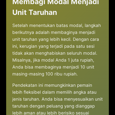
Membagi Modal Menjadi
Unit Taruhan
Setelah menentukan batas modal, langkah
berikutnya adalah membaginya menjadi
unit taruhan yang lebih kecil. Dengan cara
ini, kerugian yang terjadi pada satu sesi
tidak akan menghabiskan seluruh modal.
Misalnya, jika modal Anda 1 juta rupiah,
Anda bisa membaginya menjadi 10 unit
masing-masing 100 ribu rupiah.
Pendekatan ini memungkinkan pemain
lebih fleksibel dalam memilih angka atau
jenis taruhan. Anda bisa menyesuaikan unit
taruhan dengan peluang yang dianggap
lebih aman atau lebih berisiko sesuai