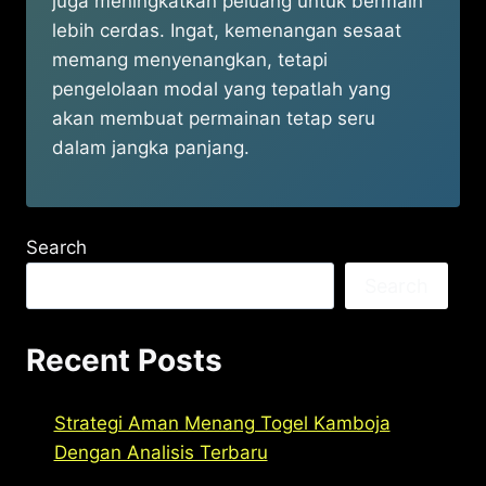
juga meningkatkan peluang untuk bermain
lebih cerdas. Ingat, kemenangan sesaat
memang menyenangkan, tetapi
pengelolaan modal yang tepatlah yang
akan membuat permainan tetap seru
dalam jangka panjang.
Search
Search
Recent Posts
Strategi Aman Menang Togel Kamboja
Dengan Analisis Terbaru