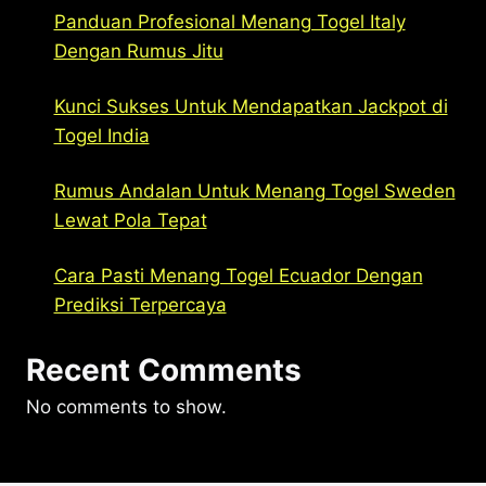
Panduan Profesional Menang Togel Italy
Dengan Rumus Jitu
Kunci Sukses Untuk Mendapatkan Jackpot di
Togel India
Rumus Andalan Untuk Menang Togel Sweden
Lewat Pola Tepat
Cara Pasti Menang Togel Ecuador Dengan
Prediksi Terpercaya
Recent Comments
No comments to show.