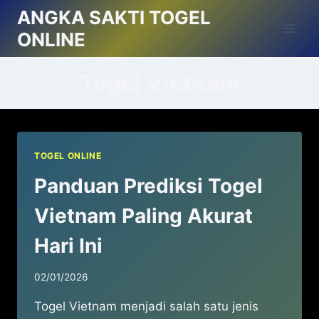
Skip
ANGKA SAKTI TOGEL
to
ONLINE
content
Togel Vietnam
TOGEL ONLINE
Panduan Prediksi Togel
Vietnam Paling Akurat
Hari Ini
02/01/2026
Togel Vietnam menjadi salah satu jenis