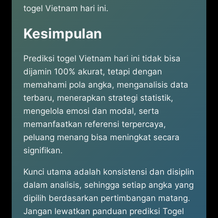
togel Vietnam hari ini.
Kesimpulan
Prediksi togel Vietnam hari ini tidak bisa
dijamin 100% akurat, tetapi dengan
memahami pola angka, menganalisis data
terbaru, menerapkan strategi statistik,
mengelola emosi dan modal, serta
memanfaatkan referensi terpercaya,
peluang menang bisa meningkat secara
signifikan.
Kunci utama adalah konsistensi dan disiplin
dalam analisis, sehingga setiap angka yang
dipilih berdasarkan pertimbangan matang.
Jangan lewatkan panduan prediksi Togel