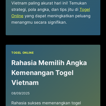
Vietnam paling akurat hari ini! Temukan
strategi, pola angka, dan tips jitu di
Togel
Online
yang dapat meningkatkan peluang
menangmu secara signifikan.
TOGEL ONLINE
Rahasia Memilih Angka
Kemenangan Togel
Vietnam
08/09/2025
Rahasia sukses memenangkan togel