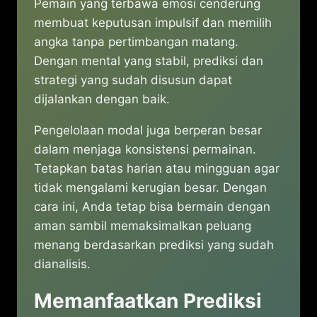
Pemain yang terbawa emosi cenderung
membuat keputusan impulsif dan memilih
angka tanpa pertimbangan matang.
Dengan mental yang stabil, prediksi dan
strategi yang sudah disusun dapat
dijalankan dengan baik.
Pengelolaan modal juga berperan besar
dalam menjaga konsistensi permainan.
Tetapkan batas harian atau mingguan agar
tidak mengalami kerugian besar. Dengan
cara ini, Anda tetap bisa bermain dengan
aman sambil memaksimalkan peluang
menang berdasarkan prediksi yang sudah
dianalisis.
Memanfaatkan Prediksi