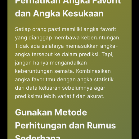
Perhatikan Angka Favorit
dan Angka Kesukaan
Setiap orang pasti memiliki angka favorit
yang dianggap membawa keberuntungan.
Tidak ada salahnya memasukkan angka-
angka tersebut ke dalam prediksi. Tapi,
jangan hanya mengandalkan
keberuntungan semata. Kombinasikan
angka favoritmu dengan angka statistik
dari data keluaran sebelumnya agar
prediksimu lebih variatif dan akurat.
Gunakan Metode
Perhitungan dan Rumus
Sederhana