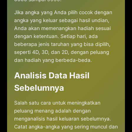
Jika angka yang Anda pilih cocok dengan
angka yang keluar sebagai hasil undian,
Anda akan memenangkan hadiah sesuai
dengan ketentuan. Setiap hari, ada
beberapa jenis taruhan yang bisa dipilih,
seperti 4D, 3D, dan 2D, dengan peluang
dan hadiah yang berbeda-beda.
Analisis Data Hasil
Sebelumnya
Salah satu cara untuk meningkatkan
peluang menang adalah dengan
menganalisis hasil keluaran sebelumnya.
Catat angka-angka yang sering muncul dan