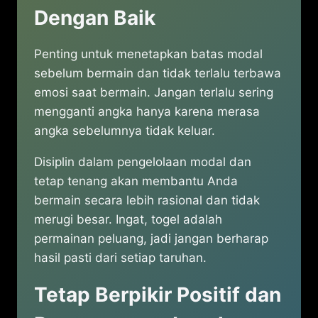
Dengan Baik
Penting untuk menetapkan batas modal
sebelum bermain dan tidak terlalu terbawa
emosi saat bermain. Jangan terlalu sering
mengganti angka hanya karena merasa
angka sebelumnya tidak keluar.
Disiplin dalam pengelolaan modal dan
tetap tenang akan membantu Anda
bermain secara lebih rasional dan tidak
merugi besar. Ingat, togel adalah
permainan peluang, jadi jangan berharap
hasil pasti dari setiap taruhan.
Tetap Berpikir Positif dan