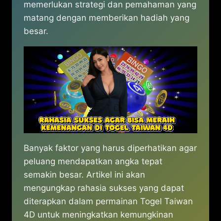
memerlukan strategi dan pemahaman yang
matang dengan memberikan hadiah yang
besar.
Banyak faktor yang harus diperhatikan agar
peluang mendapatkan angka tepat
semakin besar. Artikel ini akan
mengungkap rahasia sukses yang dapat
diterapkan dalam permainan Togel Taiwan
4D untuk meningkatkan kemungkinan