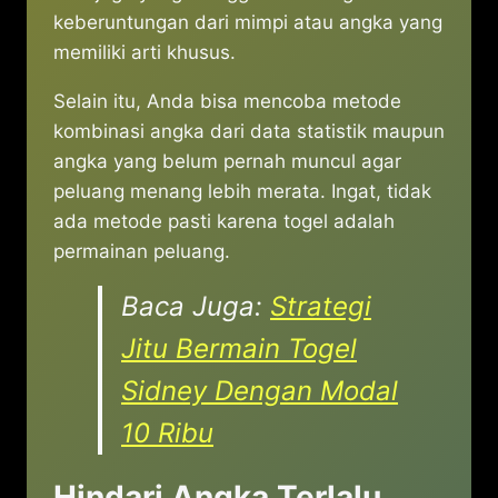
keberuntungan dari mimpi atau angka yang
memiliki arti khusus.
Selain itu, Anda bisa mencoba metode
kombinasi angka dari data statistik maupun
angka yang belum pernah muncul agar
peluang menang lebih merata. Ingat, tidak
ada metode pasti karena togel adalah
permainan peluang.
Baca Juga:
Strategi
Jitu Bermain Togel
Sidney Dengan Modal
10 Ribu
Hindari Angka Terlalu