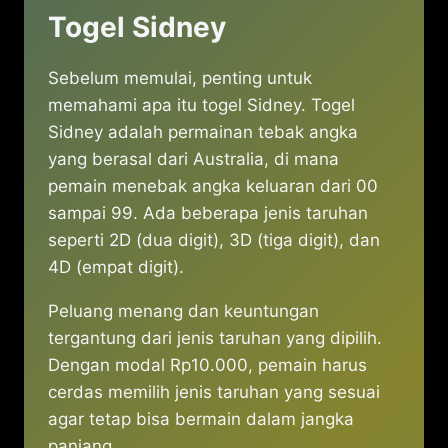
Togel Sidney
Sebelum memulai, penting untuk
memahami apa itu togel Sidney. Togel
Sidney adalah permainan tebak angka
yang berasal dari Australia, di mana
pemain menebak angka keluaran dari 00
sampai 99. Ada beberapa jenis taruhan
seperti 2D (dua digit), 3D (tiga digit), dan
4D (empat digit).
Peluang menang dan keuntungan
tergantung dari jenis taruhan yang dipilih.
Dengan modal Rp10.000, pemain harus
cerdas memilih jenis taruhan yang sesuai
agar tetap bisa bermain dalam jangka
panjang.