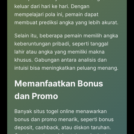
keluar dari hari ke hari. Dengan
mempelajari pola ini, pemain dapat
membuat prediksi angka yang lebih akurat.
Selain itu, beberapa pemain memilih angka
keberuntungan pribadi, seperti tanggal
lahir atau angka yang memiliki makna
khusus. Gabungan antara analisis dan
intuisi bisa meningkatkan peluang menang.
Memanfaatkan Bonus
dan Promo
Banyak situs togel online menawarkan
bonus dan promo menarik, seperti bonus
deposit, cashback, atau diskon taruhan.