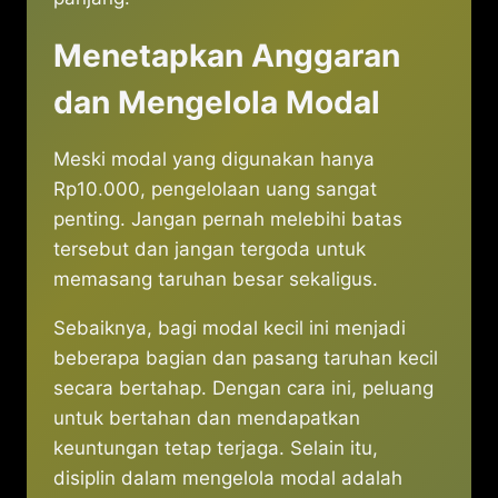
Menetapkan Anggaran
dan Mengelola Modal
Meski modal yang digunakan hanya
Rp10.000, pengelolaan uang sangat
penting. Jangan pernah melebihi batas
tersebut dan jangan tergoda untuk
memasang taruhan besar sekaligus.
Sebaiknya, bagi modal kecil ini menjadi
beberapa bagian dan pasang taruhan kecil
secara bertahap. Dengan cara ini, peluang
untuk bertahan dan mendapatkan
keuntungan tetap terjaga. Selain itu,
disiplin dalam mengelola modal adalah