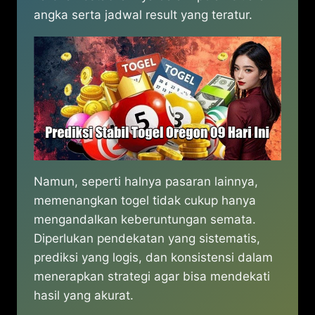
angka serta jadwal result yang teratur.
Namun, seperti halnya pasaran lainnya,
memenangkan togel tidak cukup hanya
mengandalkan keberuntungan semata.
Diperlukan pendekatan yang sistematis,
prediksi yang logis, dan konsistensi dalam
menerapkan strategi agar bisa mendekati
hasil yang akurat.