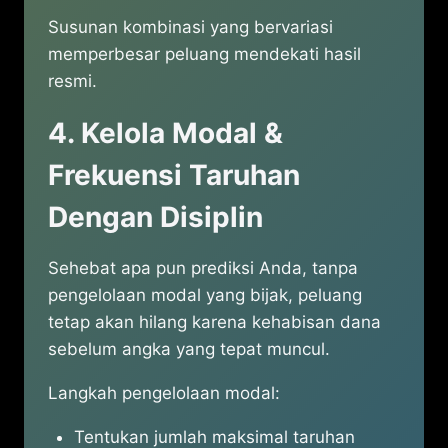
Susunan kombinasi yang bervariasi
memperbesar peluang mendekati hasil
resmi.
4. Kelola Modal &
Frekuensi Taruhan
Dengan Disiplin
Sehebat apa pun prediksi Anda, tanpa
pengelolaan modal yang bijak, peluang
tetap akan hilang karena kehabisan dana
sebelum angka yang tepat muncul.
Langkah pengelolaan modal:
Tentukan jumlah maksimal taruhan