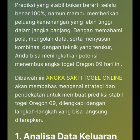
Prediksi yang stabil bukan berarti selalu
benar 100%, namun mampu memberikan
peluang kemenangan yang lebih tinggi
dalam jangka panjang. Dengan memahami
pola, mengolah data, serta menyusun
kombinasi dengan teknik yang terukur,
Anda bisa meningkatkan potensi
menembus angka togel Oregon 09 hari ini.
Dibawah ini
ANGKA SAKTI TOGEL ONLINE
akan membahas mengenai strategi dan
pendekatan untuk membuat prediksi stabil
togel Oregon 09, dilengkapi dengan
langkah-langkah yang bisa langsung
diterapkan.
1. Analisa Data Keluaran