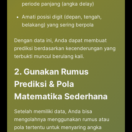
periode panjang (angka delay)
Amati posisi digit (depan, tengah,
belakang) yang sering berpola
Dengan data ini, Anda dapat membuat
prediksi berdasarkan kecenderungan yang
terbukti muncul berulang kali.
2. Gunakan Rumus
Prediksi & Pola
Matematika Sederhana
Setelah memiliki data, Anda bisa
mengolahnya menggunakan rumus atau
pola tertentu untuk menyaring angka