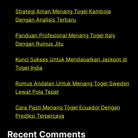
Strategi Aman Menang Togel Kamboja
Dengan Analisis Terbaru
Panduan Profesional Menang Togel Italy
Dengan Rumus Jitu
Kunci Sukses Untuk Mendapatkan Jackpot di
Togel India
Rumus Andalan Untuk Menang Togel Sweden
Lewat Pola Tepat
Cara Pasti Menang Togel Ecuador Dengan
Prediksi Terpercaya
Recent Comments