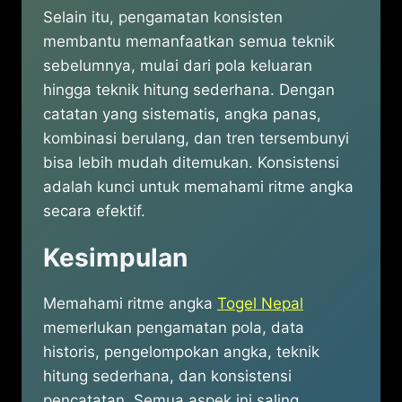
Selain itu, pengamatan konsisten
membantu memanfaatkan semua teknik
sebelumnya, mulai dari pola keluaran
hingga teknik hitung sederhana. Dengan
catatan yang sistematis, angka panas,
kombinasi berulang, dan tren tersembunyi
bisa lebih mudah ditemukan. Konsistensi
adalah kunci untuk memahami ritme angka
secara efektif.
Kesimpulan
Memahami ritme angka
Togel Nepal
memerlukan pengamatan pola, data
historis, pengelompokan angka, teknik
hitung sederhana, dan konsistensi
pencatatan. Semua aspek ini saling