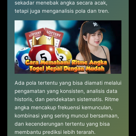
sekadar menebak angka secara acak,
tetapi juga menganalisis pola dan tren.
Ada pola tertentu yang bisa diamati melalui
pengamatan yang konsisten, analisis data
historis, dan pendekatan sistematis. Ritme
angka mencakup frekuensi kemunculan,
kombinasi yang sering muncul bersamaan,
dan kecenderungan tertentu yang bisa
membantu prediksi lebih terarah.