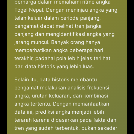
berharga dalam memahami ritme angka
Togel Nepal. Dengan meninjau angka yang
telah keluar dalam periode panjang,
pengamat dapat melihat tren jangka
panjang dan mengidentifikasi angka yang
jarang muncul. Banyak orang hanya
memperhatikan angka beberapa hari
terakhir, padahal pola lebih jelas terlihat
dari data historis yang lebih luas.
Selain itu, data historis membantu
pengamat melakukan analisis frekuensi
angka, urutan keluaran, dan kombinasi
angka tertentu. Dengan memanfaatkan
data ini, prediksi angka menjadi lebih
terarah karena didasarkan pada fakta dan
tren yang sudah terbentuk, bukan sekadar