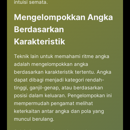
intuisi semata.
Mengelompokkan Angka
Berdasarkan
Karakteristik
Teknik lain untuk memahami ritme angka
adalah mengelompokkan angka
berdasarkan karakteristik tertentu. Angka
dapat dibagi menjadi kategori rendah-
tinggi, ganjil-genap, atau berdasarkan
posisi dalam keluaran. Pengelompokan ini
mempermudah pengamat melihat
keterkaitan antar angka dan pola yang
muncul berulang.