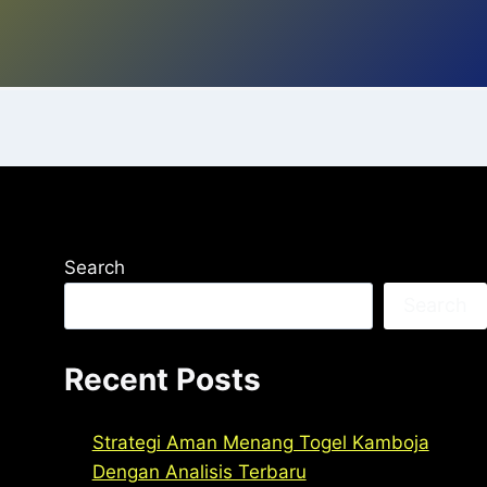
Search
Search
Recent Posts
Strategi Aman Menang Togel Kamboja
Dengan Analisis Terbaru