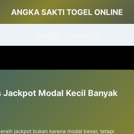
ANGKA SAKTI TOGEL ONLINE
Togel Jakarta
s Jackpot Modal Kecil Banyak
eraih jackpot bukan karena modal besar, tetapi