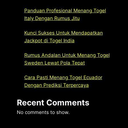
Panduan Profesional Menang Togel
Italy Dengan Rumus Jitu
Kunci Sukses Untuk Mendapatkan
Jackpot di Togel India
Rumus Andalan Untuk Menang Togel
Sweden Lewat Pola Tepat
Cara Pasti Menang Togel Ecuador
Dengan Prediksi Terpercaya
Recent Comments
No comments to show.