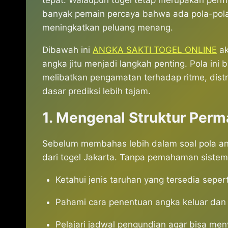
tepat. Walaupun togel tetap merupakan perm
banyak pemain percaya bahwa ada pola-pola 
meningkatkan peluang menang.
Dibawah ini
ANGKA SAKTI TOGEL ONLINE
ak
angka jitu menjadi langkah penting. Pola ini 
melibatkan pengamatan terhadap ritme, distri
dasar prediksi lebih tajam.
1. Mengenal Struktur Perm
Sebelum membahas lebih dalam soal pola a
dari togel Jakarta. Tanpa pemahaman sistem,
Ketahui jenis taruhan yang tersedia sepert
Pahami cara penentuan angka keluar dan
Pelajari jadwal pengundian agar bisa me