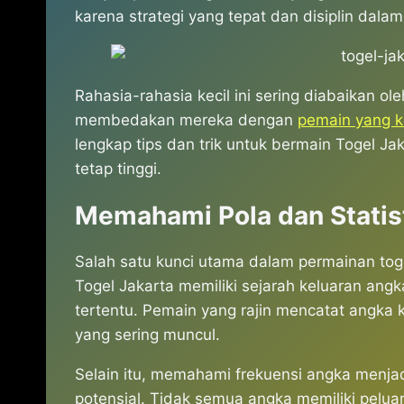
karena strategi yang tepat dan disiplin dala
Rahasia-rahasia kecil ini sering diabaikan ol
membedakan mereka dengan
pemain yang k
lengkap tips dan trik untuk bermain Togel 
tetap tinggi.
Memahami Pola dan Statist
Salah satu kunci utama dalam permainan tog
Togel Jakarta memiliki sejarah keluaran ang
tertentu. Pemain yang rajin mencatat angka 
yang sering muncul.
Selain itu, memahami frekuensi angka menja
potensial. Tidak semua angka memiliki pelua