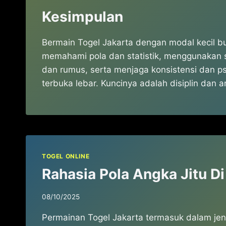
Kesimpulan
Bermain Togel Jakarta dengan modal kecil b
memahami pola dan statistik, menggunakan s
dan rumus, serta menjaga konsistensi dan p
terbuka lebar. Kuncinya adalah disiplin dan a
TOGEL ONLINE
Rahasia Pola Angka Jitu Di
08/10/2025
Permainan Togel Jakarta termasuk dalam jeni