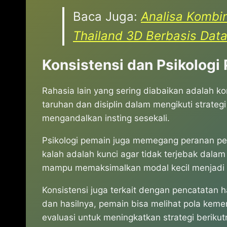
Baca Juga:
Analisa Kombi
Thailand 3D Berbasis Dat
Konsistensi dan Psikologi
Rahasia lain yang sering diabaikan adalah 
taruhan dan disiplin dalam mengikuti strateg
mengandalkan insting sesekali.
Psikologi pemain juga memegang peranan pe
kalah adalah kunci agar tidak terjebak dala
mampu memaksimalkan modal kecil menjadi k
Konsistensi juga terkait dengan pencatatan 
dan hasilnya, pemain bisa melihat pola kem
evaluasi untuk meningkatkan strategi berikut