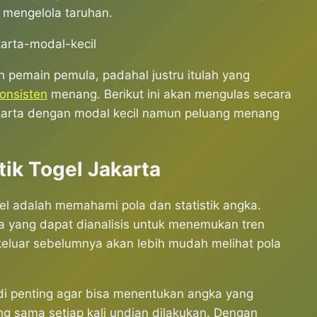
m mengelola taruhan.
eh pemain pemula, padahal justru itulah yang
onsisten
menang. Berikut ini akan mengulas secara
Jakarta dengan modal kecil namun peluang menang
ik Togel Jakarta
el adalah memahami pola dan statistik angka.
ka yang dapat dianalisis untuk menemukan tren
keluar sebelumnya akan lebih mudah melihat pola
di penting agar bisa menentukan angka yang
ng sama setiap kali undian dilakukan. Dengan