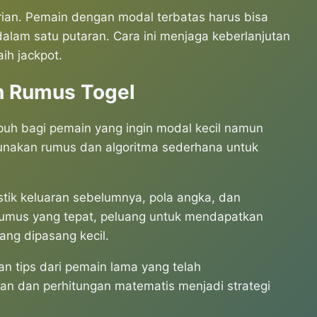
arian. Pemain dengan modal terbatas harus bisa
alam satu putaran. Cara ini menjaga keberlanjutan
h jackpot.
n Rumus Togel
mpuh bagi pemain yang ingin modal kecil namun
nakan rumus dan algoritma sederhana untuk
stik keluaran sebelumnya, pola angka, dan
rumus yang tepat, peluang untuk mendapatkan
ang dipasang kecil.
n tips dari pemain lama yang telah
n dan perhitungan matematis menjadi strategi