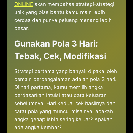
ONLINE
akan membahas strategi-strategi
unik yang bisa bantu kamu main lebih
cerdas dan punya peluang menang lebih
besar.
Gunakan Pola 3 Hari:
Tebak, Cek, Modifikasi
Strategi pertama yang banyak dipakai oleh
pemain berpengalaman adalah pola 3 hari.
Di hari pertama, kamu memilih angka
berdasarkan intuisi atau data keluaran
sebelumnya. Hari kedua, cek hasilnya dan
catat pola yang muncul misalnya, apakah
angka genap lebih sering keluar? Apakah
ada angka kembar?