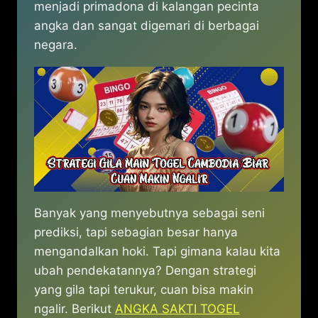
menjadi primadona di kalangan pecinta
angka dan sangat digemari di berbagai
negara.
Banyak yang menyebutnya sebagai seni
prediksi, tapi sebagian besar hanya
mengandalkan hoki. Tapi gimana kalau kita
ubah pendekatannya? Dengan strategi
yang gila tapi terukur, cuan bisa makin
ngalir. Berikut
ANGKA SAKTI TOGEL