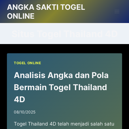
Skip
ANGKA SAKTI TOGEL
to
ONLINE
content
Situs Togel Thailand 4D
TOGEL ONLINE
Analisis Angka dan Pola
Bermain Togel Thailand
4D
08/10/2025
Togel Thailand 4D telah menjadi salah satu