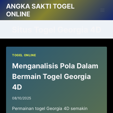
Skip
ANGKA SAKTI TOGEL
to
ONLINE
content
Situs Togel Georgia 4D
TOGEL ONLINE
Menganalisis Pola Dalam
Bermain Togel Georgia
4D
08/10/2025
Permainan togel Georgia 4D semakin