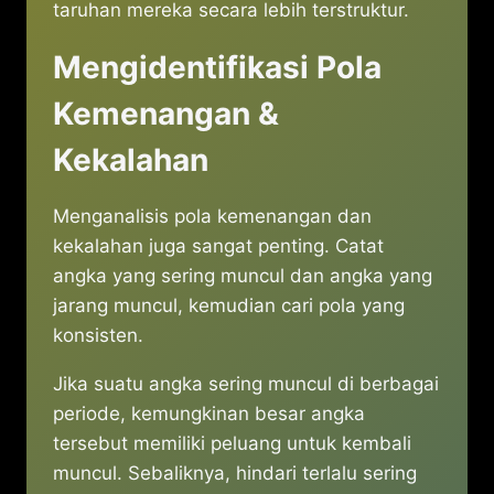
taruhan mereka secara lebih terstruktur.
Mengidentifikasi Pola
Kemenangan &
Kekalahan
Menganalisis pola kemenangan dan
kekalahan juga sangat penting. Catat
angka yang sering muncul dan angka yang
jarang muncul, kemudian cari pola yang
konsisten.
Jika suatu angka sering muncul di berbagai
periode, kemungkinan besar angka
tersebut memiliki peluang untuk kembali
muncul. Sebaliknya, hindari terlalu sering