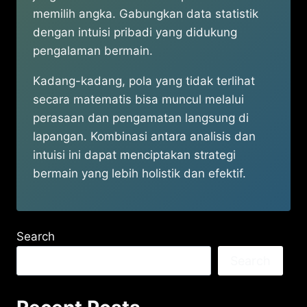
memilih angka. Gabungkan data statistik
dengan intuisi pribadi yang didukung
pengalaman bermain.
Kadang-kadang, pola yang tidak terlihat
secara matematis bisa muncul melalui
perasaan dan pengamatan langsung di
lapangan. Kombinasi antara analisis dan
intuisi ini dapat menciptakan strategi
bermain yang lebih holistik dan efektif.
Search
Search