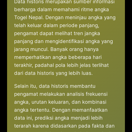
Data historis merupakan sumber informasi
berharga dalam memahami ritme angka
Togel Nepal. Dengan meninjau angka yang
telah keluar dalam periode panjang,
pengamat dapat melihat tren jangka
panjang dan mengidentifikasi angka yang
jarang muncul. Banyak orang hanya
memperhatikan angka beberapa hari
terakhir, padahal pola lebih jelas terlihat
dari data historis yang lebih luas.
Selain itu, data historis membantu
pengamat melakukan analisis frekuensi
angka, urutan keluaran, dan kombinasi
angka tertentu. Dengan memanfaatkan
data ini, prediksi angka menjadi lebih
terarah karena didasarkan pada fakta dan