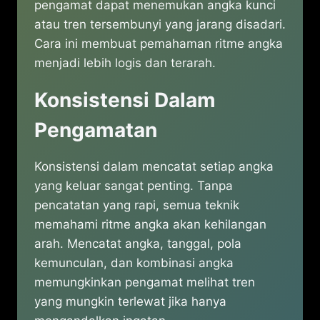
pengamat dapat menemukan angka kunci
atau tren tersembunyi yang jarang disadari.
Cara ini membuat pemahaman ritme angka
menjadi lebih logis dan terarah.
Konsistensi Dalam
Pengamatan
Konsistensi dalam mencatat setiap angka
yang keluar sangat penting. Tanpa
pencatatan yang rapi, semua teknik
memahami ritme angka akan kehilangan
arah. Mencatat angka, tanggal, pola
kemunculan, dan kombinasi angka
memungkinkan pengamat melihat tren
yang mungkin terlewat jika hanya