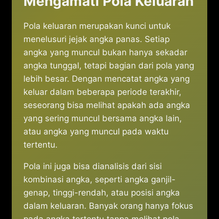
Mengamati Pola Keluaran
Pola keluaran merupakan kunci untuk
menelusuri jejak angka panas. Setiap
angka yang muncul bukan hanya sekadar
angka tunggal, tetapi bagian dari pola yang
lebih besar. Dengan mencatat angka yang
keluar dalam beberapa periode terakhir,
seseorang bisa melihat apakah ada angka
yang sering muncul bersama angka lain,
atau angka yang muncul pada waktu
tertentu.
Pola ini juga bisa dianalisis dari sisi
kombinasi angka, seperti angka ganjil-
genap, tinggi-rendah, atau posisi angka
dalam keluaran. Banyak orang hanya fokus