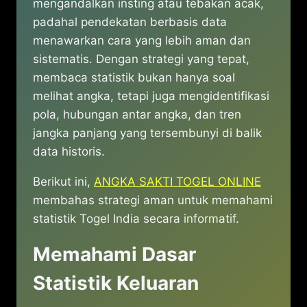
mengandalkan insting atau tebakan acak,
padahal pendekatan berbasis data
menawarkan cara yang lebih aman dan
sistematis. Dengan strategi yang tepat,
membaca statistik bukan hanya soal
melihat angka, tetapi juga mengidentifikasi
pola, hubungan antar angka, dan tren
jangka panjang yang tersembunyi di balik
data historis.
Berikut ini,
ANGKA SAKTI TOGEL ONLINE
membahas strategi aman untuk memahami
statistik Togel India secara informatif.
Memahami Dasar
Statistik Keluaran