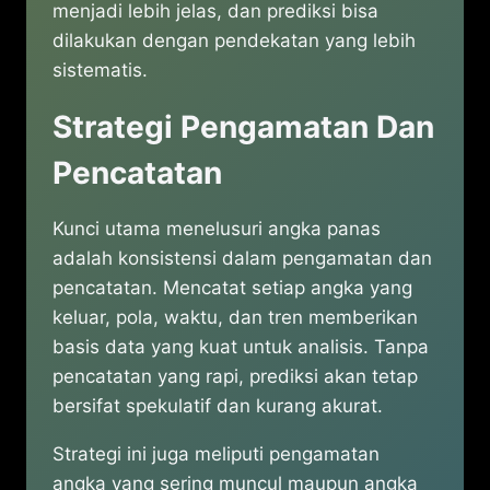
menjadi lebih jelas, dan prediksi bisa
dilakukan dengan pendekatan yang lebih
sistematis.
Strategi Pengamatan Dan
Pencatatan
Kunci utama menelusuri angka panas
adalah konsistensi dalam pengamatan dan
pencatatan. Mencatat setiap angka yang
keluar, pola, waktu, dan tren memberikan
basis data yang kuat untuk analisis. Tanpa
pencatatan yang rapi, prediksi akan tetap
bersifat spekulatif dan kurang akurat.
Strategi ini juga meliputi pengamatan
angka yang sering muncul maupun angka