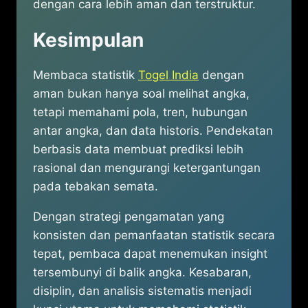
dengan cara lebih aman dan terstruktur.
Kesimpulan
Membaca statistik
Togel India
dengan
aman bukan hanya soal melihat angka,
tetapi memahami pola, tren, hubungan
antar angka, dan data historis. Pendekatan
berbasis data membuat prediksi lebih
rasional dan mengurangi ketergantungan
pada tebakan semata.
Dengan strategi pengamatan yang
konsisten dan pemanfaatan statistik secara
tepat, pembaca dapat menemukan insight
tersembunyi di balik angka. Kesabaran,
disiplin, dan analisis sistematis menjadi