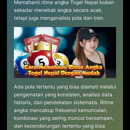
Memahami ritme angka Togel Nepal bukan
sekadar menebak angka secara acak,
tetapi juga menganalisis pola dan tren.
Ada pola tertentu yang bisa diamati melalui
pengamatan yang konsisten, analisis data
historis, dan pendekatan sistematis. Ritme
angka mencakup frekuensi kemunculan,
kombinasi yang sering muncul bersamaan,
dan kecenderungan tertentu yang bisa