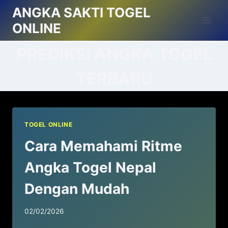
Skip
ANGKA SAKTI TOGEL
to
ONLINE
content
PREDIKSI ANGKA TOGEL
TERBARU
TOGEL ONLINE
Cara Memahami Ritme
Angka Togel Nepal
Dengan Mudah
02/02/2026