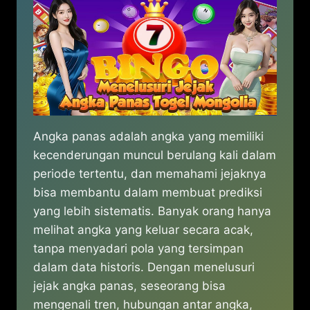
Angka panas adalah angka yang memiliki
kecenderungan muncul berulang kali dalam
periode tertentu, dan memahami jejaknya
bisa membantu dalam membuat prediksi
yang lebih sistematis. Banyak orang hanya
melihat angka yang keluar secara acak,
tanpa menyadari pola yang tersimpan
dalam data historis. Dengan menelusuri
jejak angka panas, seseorang bisa
mengenali tren, hubungan antar angka,