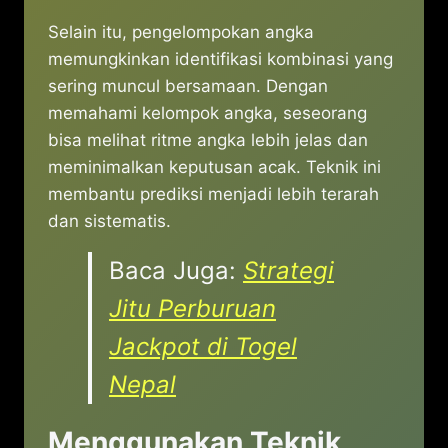
Selain itu, pengelompokan angka
memungkinkan identifikasi kombinasi yang
sering muncul bersamaan. Dengan
memahami kelompok angka, seseorang
bisa melihat ritme angka lebih jelas dan
meminimalkan keputusan acak. Teknik ini
membantu prediksi menjadi lebih terarah
dan sistematis.
Baca Juga:
Strategi
Jitu Perburuan
Jackpot di Togel
Nepal
Menggunakan Teknik