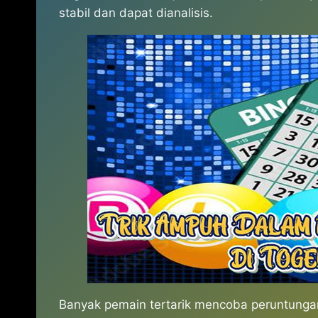
stabil dan dapat dianalisis.
Banyak pemain tertarik mencoba peruntunga