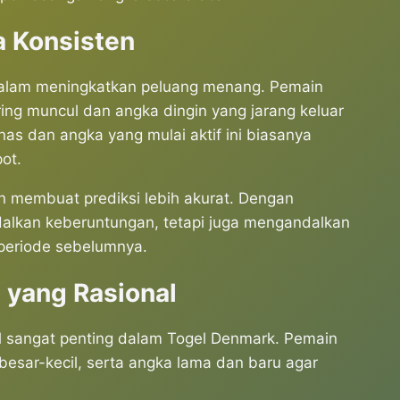
a Konsisten
 dalam meningkatkan peluang menang. Pemain
ng muncul dan angka dingin yang jarang keluar
anas dan angka yang mulai aktif ini biasanya
ot.
n membuat prediksi lebih akurat. Dengan
dalkan keberuntungan, tetapi juga mengandalkan
 periode sebelumnya.
 yang Rasional
 sangat penting dalam Togel Denmark. Pemain
esar-kecil, serta angka lama dan baru agar