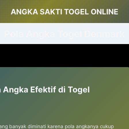
ANGKA SAKTI TOGEL ONLINE
Pola Angka Togel Denmark
Angka Efektif di Togel
ang banyak diminati karena pola angkanya cukup