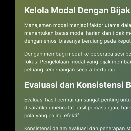
Kelola Modal Dengan Bijak
Manajemen modal menjadi faktor utama dala
menentukan batas modal harian dan tidak m
dengan emosi biasanya berujung pada keput
Dengan membagi modal ke beberapa sesi per
fokus. Pengelolaan modal yang bijak memba
peluang kemenangan secara bertahap.
Evaluasi dan Konsistensi 
Evaluasi hasil permainan sangat penting untu
disarankan mencatat hasil pemasangan, baik 
pola yang paling efektif.
Konsistensi dalam evaluasi dan penerapan 