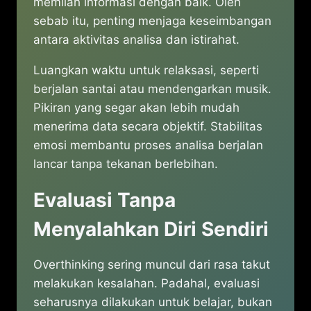
memilah informasi dengan baik. Oleh
sebab itu, penting menjaga keseimbangan
antara aktivitas analisa dan istirahat.
Luangkan waktu untuk relaksasi, seperti
berjalan santai atau mendengarkan musik.
Pikiran yang segar akan lebih mudah
menerima data secara objektif. Stabilitas
emosi membantu proses analisa berjalan
lancar tanpa tekanan berlebihan.
Evaluasi Tanpa
Menyalahkan Diri Sendiri
Overthinking sering muncul dari rasa takut
melakukan kesalahan. Padahal, evaluasi
seharusnya dilakukan untuk belajar, bukan