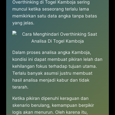
Overthinking di Togel Kamboja sering
muncul ketika seseorang terlalu lama
memikirkan satu data angka tanpa batas
yang jelas.
Dalam proses analisa angka Kamboja,
kondisi ini dapat membuat pikiran lelah dan
kehilangan fokus terhadap tujuan utama.
Terlalu banyak asumsi justru membuat
hasil analisa menjadi kabur dan tidak
terarah.
Ketika pikiran dipenuhi keraguan dan
skenario berulang, kemampuan berpikir
logis akan menurun. Oleh karena itu,