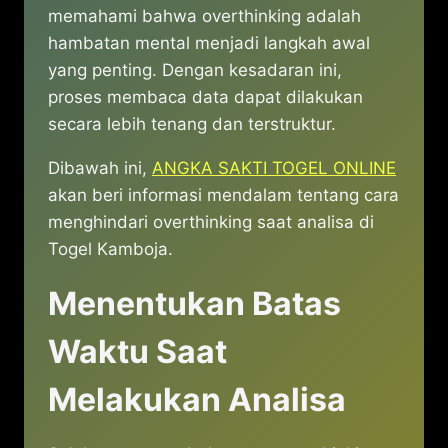
memahami bahwa overthinking adalah
hambatan mental menjadi langkah awal
yang penting. Dengan kesadaran ini,
proses membaca data dapat dilakukan
secara lebih tenang dan terstruktur.
Dibawah ini,
ANGKA SAKTI TOGEL ONLINE
akan beri informasi mendalam tentang cara
menghindari overthinking saat analisa di
Togel Kamboja.
Menentukan Batas
Waktu Saat
Melakukan Analisa