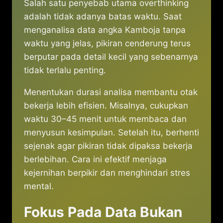
Salah satu penyebab utama overthinking
adalah tidak adanya batas waktu. Saat
menganalisa data angka Kamboja tanpa
waktu yang jelas, pikiran cenderung terus
berputar pada detail kecil yang sebenarnya
tidak terlalu penting.
Menentukan durasi analisa membantu otak
bekerja lebih efisien. Misalnya, cukupkan
waktu 30–45 menit untuk membaca dan
menyusun kesimpulan. Setelah itu, berhenti
sejenak agar pikiran tidak dipaksa bekerja
berlebihan. Cara ini efektif menjaga
kejernihan berpikir dan menghindari stres
mental.
Fokus Pada Data Bukan