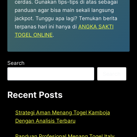
cerdas. Gunakan tips-tips di atas sebagai
panduan agar bisa main sekali langsung
jackpot. Tunggu apa lagi? Temukan berita
terpanas hari ini hanya di
ANGKA SAKTI
TOGEL ONLINE
.
Search
Search
Recent Posts
Strategi Aman Menang Togel Kamboja
Dengan Analisis Terbaru
Panduan Profesional Menang Togel Italy