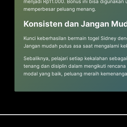
menjadi Rp11.000. Bonus ini bisa digunakan
memperbesar peluang menang.
Konsisten dan Jangan Mu
Kunci keberhasilan bermain togel Sidney den
Jangan mudah putus asa saat mengalami kek
Sebaliknya, pelajari setiap kekalahan sebaga
tenang dan disiplin dalam mengikuti rencan
modal yang baik, peluang meraih kemenangan