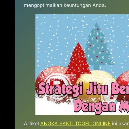
mengoptimalkan keuntungan Anda.
Artikel
ANGKA SAKTI TOGEL ONLINE
ini aka