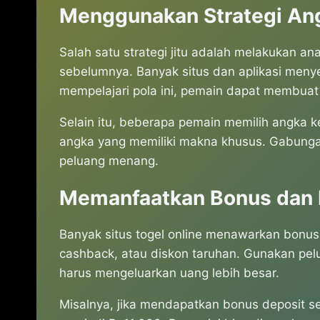
Menggunakan Strategi Ang
Salah satu strategi jitu adalah melakukan an
sebelumnya. Banyak situs dan aplikasi menye
mempelajari pola ini, pemain dapat membuat 
Selain itu, beberapa pemain memilih angka ke
angka yang memiliki makna khusus. Gabungan 
peluang menang.
Memanfaatkan Bonus dan
Banyak situs togel online menawarkan bonus
cashback, atau diskon taruhan. Gunakan pel
harus mengeluarkan uang lebih besar.
Misalnya, jika mendapatkan bonus deposit 