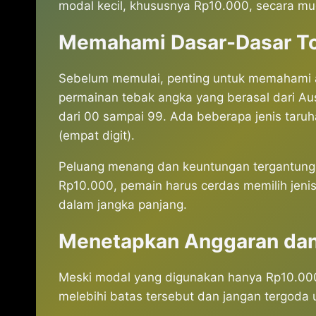
modal kecil, khususnya Rp10.000, secara 
Memahami Dasar-Dasar To
Sebelum memulai, penting untuk memahami ap
permainan tebak angka yang berasal dari Au
dari 00 sampai 99. Ada beberapa jenis taruhan
(empat digit).
Peluang menang dan keuntungan tergantung d
Rp10.000, pemain harus cerdas memilih jenis
dalam jangka panjang.
Menetapkan Anggaran dan
Meski modal yang digunakan hanya Rp10.000
melebihi batas tersebut dan jangan tergoda