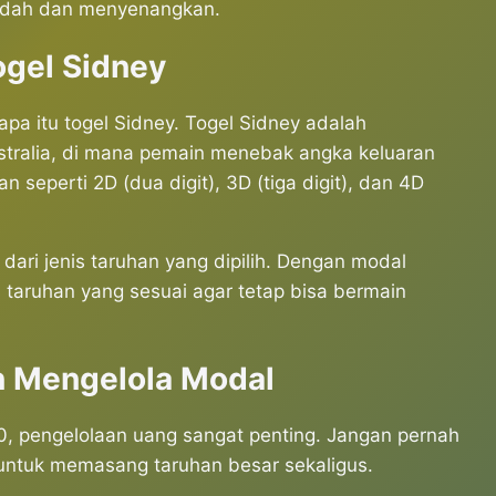
mudah dan menyenangkan.
gel Sidney
a itu togel Sidney. Togel Sidney adalah
stralia, di mana pemain menebak angka keluaran
 seperti 2D (dua digit), 3D (tiga digit), dan 4D
ari jenis taruhan yang dipilih. Dengan modal
 taruhan yang sesuai agar tetap bisa bermain
 Mengelola Modal
, pengelolaan uang sangat penting. Jangan pernah
 untuk memasang taruhan besar sekaligus.