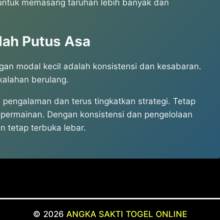
 untuk memasang taruhan lebih banyak dan
dah Putus Asa
gan modal kecil adalah konsistensi dan kesabaran.
alahan berulang.
i pengalaman dan terus tingkatkan strategi. Tetap
a permainan. Dengan konsistensi dan pengelolaan
 tetap terbuka lebar.
© 2026
ANGKA SAKTI TOGEL ONLINE