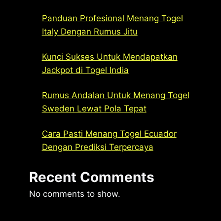
Panduan Profesional Menang Togel
Italy Dengan Rumus Jitu
Kunci Sukses Untuk Mendapatkan
Jackpot di Togel India
Rumus Andalan Untuk Menang Togel
Sweden Lewat Pola Tepat
Cara Pasti Menang Togel Ecuador
Dengan Prediksi Terpercaya
Recent Comments
No comments to show.