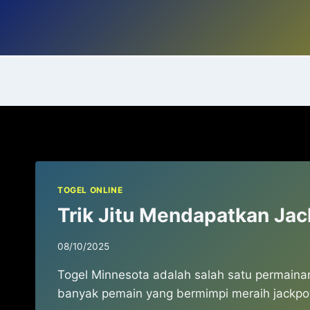
Skip
to
content
TOGEL ONLINE
Trik Jitu Mendapatkan Jac
08/10/2025
Togel Minnesota adalah salah satu permainan
banyak pemain yang bermimpi meraih jackpot