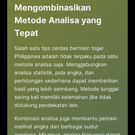
Mengombinasikan
Metode Analisa yang
Tepat
Salah satu tips cerdas bermain togel
Philippines adalah tidak terpaku pada satu
metode analisa saja. Menggabungkan
analisa statistik, pola angka, dan
perhitungan sederhana dapat memberikan
hasil yang lebih seimbang. Metode tunggal
sering kali memiliki kelemahan jika tidak
didukung pendekatan lain.
Kombinasi analisa juga membantu pemain
melihat angka dari berbagai sudut
pandang. Misalnya, analisa frekuensi dapat