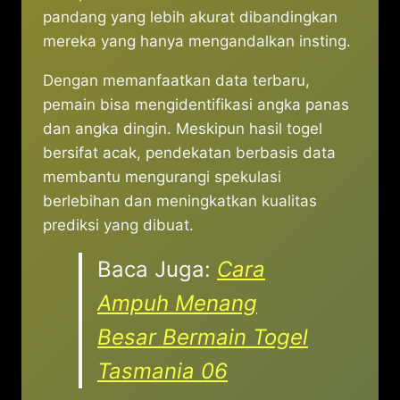
pandang yang lebih akurat dibandingkan
mereka yang hanya mengandalkan insting.
Dengan memanfaatkan data terbaru,
pemain bisa mengidentifikasi angka panas
dan angka dingin. Meskipun hasil togel
bersifat acak, pendekatan berbasis data
membantu mengurangi spekulasi
berlebihan dan meningkatkan kualitas
prediksi yang dibuat.
Baca Juga:
Cara
Ampuh Menang
Besar Bermain Togel
Tasmania 06