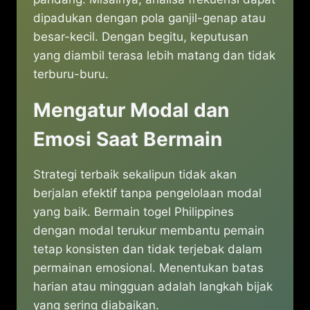
dipadukan dengan pola ganjil-genap atau
besar-kecil. Dengan begitu, keputusan
yang diambil terasa lebih matang dan tidak
terburu-buru.
Mengatur Modal dan
Emosi Saat Bermain
Strategi terbaik sekalipun tidak akan
berjalan efektif tanpa pengelolaan modal
yang baik. Bermain togel Philippines
dengan modal terukur membantu pemain
tetap konsisten dan tidak terjebak dalam
permainan emosional. Menentukan batas
harian atau mingguan adalah langkah bijak
yang sering diabaikan.